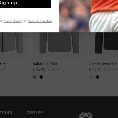
Sign up
our
Privacy Policy
and
Sales & Promotion
 EINKAUFEN
SCHNELL EINKAUFEN
SCHNELL E
hirt
Solido Ls Polo
Lienzo Overshirt
9,95
€ 34,95
€ 69,95
€ 69,95
€ 139,9
TIONS
CRUYFF