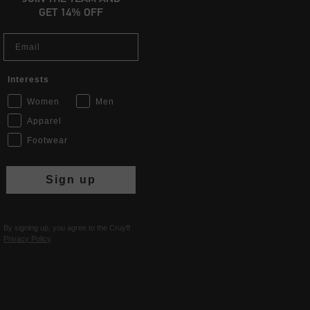
GET 14% OFF
Email
Interests
Women
Men
Apparel
Footwear
Sign up
By signing up, you agree to the Cruyff
Privacy Policy
.