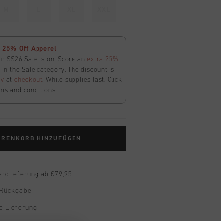
M
L
XL
XXL
 25% Off Apperel
ur SS26 Sale is on. Score an
extra 25%
in the Sale category. The discount is
ly
at
checkout
. While supplies last. Click
ms and conditions.
ARENKORB HINZUFÜGEN
ardlieferung ab €79,95
 Rückgabe
e Lieferung