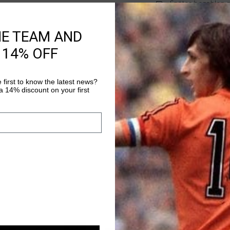
Später bezahlen 
HE TEAM AND
 14% OFF
Produktinformatio
Cotton Ripstop Oversh
durability with casua
 first to know the latest news?
elastane, it features 
 14% discount on your first
overshirt includes a 
Mehr Informationen
slanted side pocket, a
A drawcord at the hem
function with modern 
sale
sale