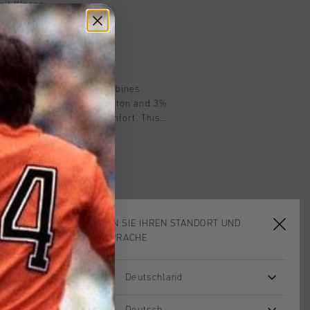
mit Klarna
n
irt by Cruyff in black combines
l style. Made from 97% cotton and 3%
a relaxed fit for added comfort. This
branded badge, a below-side pocket, a
nd a back flap pocket for practicality.
 allows for an adjustable fit, blending
design.
WÄHLEN SIE IHREN STANDORT UND
IHRE SPRACHE
Deutschland
sale
sale
Deutsch