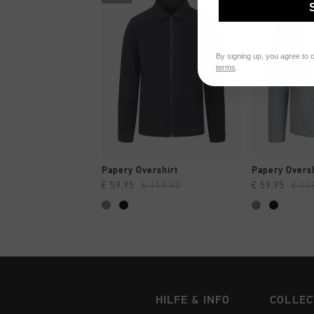
By signing up, you agree to 
terms
.
SCHNELL EINKAUFEN
SCHNELL
Papery Overshirt
Papery Overs
€ 59,95
€ 119,95
€ 59,95
€ 11
HILFE & INFO
COLLEC