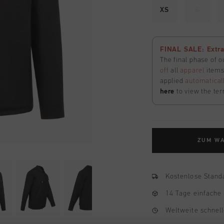
XS
S
FINAL SALE: Extra
The final phase of o
off
all
apparel
items 
applied
automatical
here
to view the ter
ZUM W
Kostenlose Stand
14 Tage einfache
Weltweite schnell