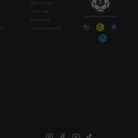
Über Cruyff
Store Info
Franchise
rts
Stellenangebote