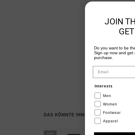
JOIN T
GET
Do you want to be the
Sign up now and get a
purchase.
Email
Interests
Men
Women
Footwear
DAS KÖNNTE IHNEN AUCH GEFALLEN
Apparel
sale
sale