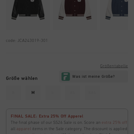
code:
JCA243019-301
Größentabelle
Größe wählen
S
M
L
XL
XXL
FINAL SALE: Extra 25% Off Apperel
The final phase of our SS26 Sale is on. Score an
extra 25% off
all
apparel
items in the Sale category. The discount is applied