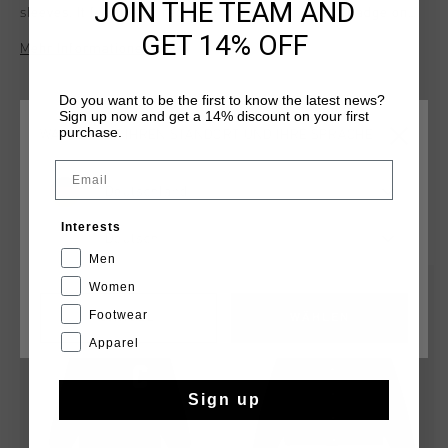
JOIN THE TEAM AND
sleeves. It features a regular fit with a big "C" felt badge on
the chest, a Johan Cruyff badge on the back, striped rib cuffs
GET 14% OFF
Mehr Informationen
and hem, and press buttons. Lined with a smooth and shiny
satin-like fabric. The Ballon d'Or label inside and leather loop
complete this stylish piece.
Do you want to be the first to know the latest news?
Sign up now and get a 14% discount on your first
purchase.
WÄHLEN SIE IHREN STANDORT UND IHRE SPRACHE
Email
Deutschland
DAS KÖNNTE IHNEN AUCH GEFALLEN
Interests
Deutsch
Men
sale
sale
Women
Footwear
CANCEL
WÄHLEN
Apparel
Sign up