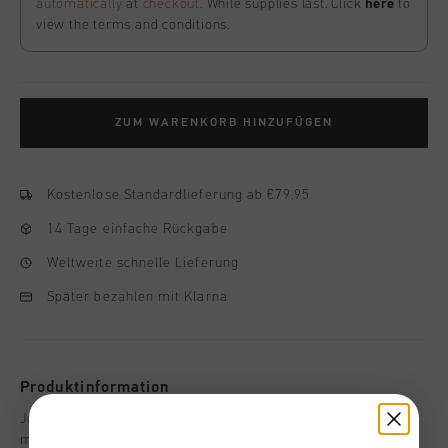
automatically
at
checkout
. While supplies last. Click
here
to
view the terms and conditions.
ZUM WARENKORB HINZUFÜGEN
Kostenlose Standardlieferung ab €79,95
14 Tage einfache Rückgabe
Weltweite schnelle Lieferung
Später bezahlen mit Klarna
Produktinformation
Johan Cruyff Varsity Jacket in Bordeaux. A premium jacket
made from a heavy weight wool blend and faux-leather