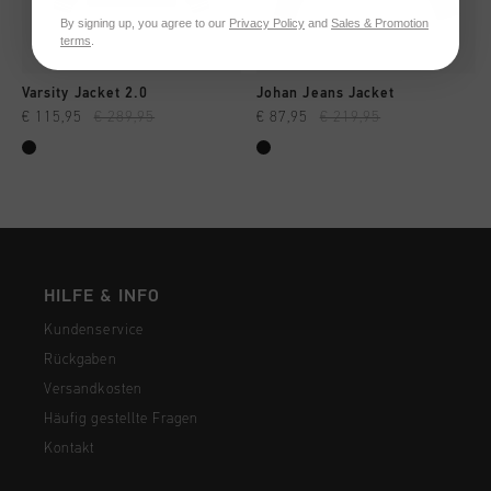
By signing up, you agree to our
Privacy Policy
and
Sales & Promotion
terms
.
Varsity Jacket 2.0
Johan Jeans Jacket
€ 115,95
€ 289,95
€ 87,95
€ 219,95
HILFE & INFO
Kundenservice
Rückgaben
Versandkosten
Häufig gestellte Fragen
Kontakt