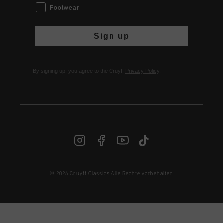
Footwear
Sign up
By signing up, you agree to the Cruyff
Privacy Policy
.
© 2026 Cruyff Classics Alle Rechte vorbehalten
DE | € EUR
Anmelden