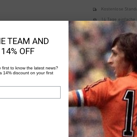
Kostenlose Stand
14 Tage einfache
Weltweite schnell
HE TEAM AND
Später bezahlen 
 14% OFF
 first to know the latest news?
Produktinformatio
 14% discount on your first
Johan Cruyff Varsity 
made from a heavy we
sleeves. It features a 
the chest, a Johan Cru
Mehr Informationen
cuffs and hem, and pr
shiny satin-like fabri
leather loop complete 