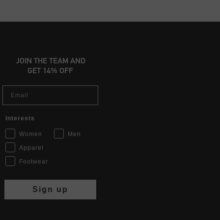
JOIN THE TEAM AND
GET 14% OFF
Email
Interests
Women
Men
Apparel
Footwear
Sign up