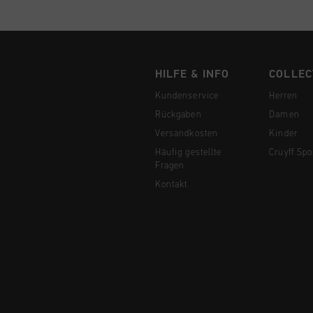
HILFE & INFO
COLLEC
Kundenservice
Herren
Rückgaben
Damen
Versandkosten
Kinder
Häufig gestellte
Cruyff Spo
Fragen
Kontakt