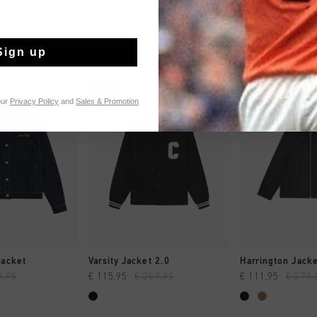
Sign up
sale
sale
our
Privacy Policy
and
Sales & Promotion
 EINKAUFEN
SCHNELL EINKAUFEN
SCHNELL E
Jacket
Varsity Jacket 2.0
Harrington Jack
9,95
€ 115,95
€ 289,95
€ 111,95
€ 279,