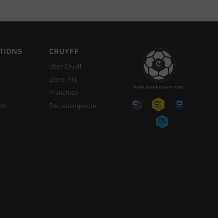
TIONS
CRUYFF
Über Cruyff
Store Info
Franchise
rts
Stellenangebote