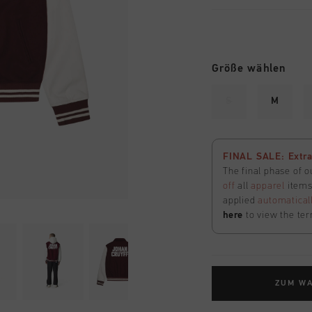
Größe wählen
S
M
FINAL SALE: Extra
The final phase of o
off
all
apparel
items 
applied
automatical
here
to view the ter
ZUM W