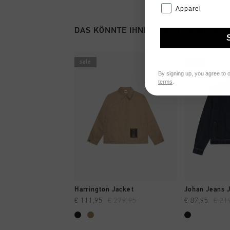
Apparel
DAS KÖNNTE IHNEN AUCH GEFALLEN
sale
sale
By signing up, you agree to 
terms
.
SCHNELL EINKAUFEN
SCHNELL
Harrington Jacket
Johan Jeans 
€ 111,95
€ 279,95
€ 87,95
€ 21