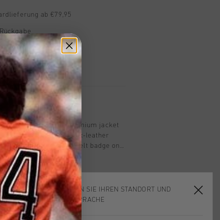
ardlieferung ab €79,95
 Rückgabe
e Lieferung
mit Klarna
n
Jacket in Bordeaux. A premium jacket
ight wool blend and faux-leather
regular fit with a big "C" felt badge on
yff badge on the back, striped rib
ess buttons. Lined with a smooth and
c. The Ballon d'Or label inside and
this stylish piece.
WÄHLEN SIE IHREN STANDORT UND
IHRE SPRACHE