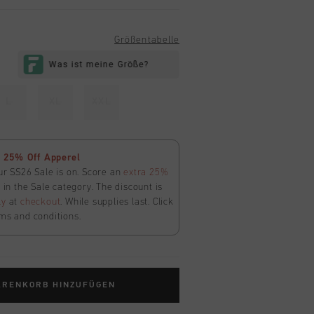
Größentabelle
L
XL
XXL
 25% Off Apperel
ur SS26 Sale is on. Score an
extra 25%
in the Sale category. The discount is
ly
at
checkout
. While supplies last. Click
ms and conditions.
ARENKORB HINZUFÜGEN