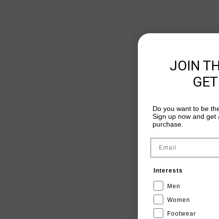
JOIN T
GET
Do you want to be the
Sign up now and get a
purchase.
Email
Interests
Men
Women
Footwear