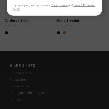
By signing up, you agree to our
Privacy Policy
and
Sales & Promotion
terms
.
Corduroy Shirt
Shine Trentini
€ 75,95
€ 189,95
€ 99,95
€ 199,95
HILFE & INFO
Kundenservice
Rückgaben
Versandkosten
Häufig gestellte Fragen
Kontakt