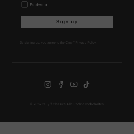
Footwear
Sign up
By signing up, you agree to the Cruyff
Privacy Policy
.
© 2026 Cruyff Classics Alle Rechte vorbehalten
DE | € EUR
Anmelden