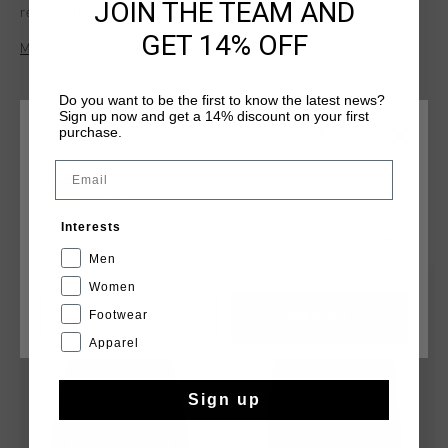
JOIN THE TEAM AND
regular fit, it includes a ribbed collar, hem, and cuffs, a full
zip with a metal ring puller, and a small "C" on the left chest
GET 14% OFF
Mehr Informationen
for a subtle touch of style.
Do you want to be the first to know the latest news?
Sign up now and get a 14% discount on your first
purchase.
WÄHLEN SIE IHREN STANDORT UND IHRE SPRACHE
Email
Deutschland
DAS KÖNNTE IHNEN AUCH GEFALLEN
Interests
Deutsch
Men
sale
sale
Women
Footwear
CANCEL
WÄHLEN
Apparel
Sign up