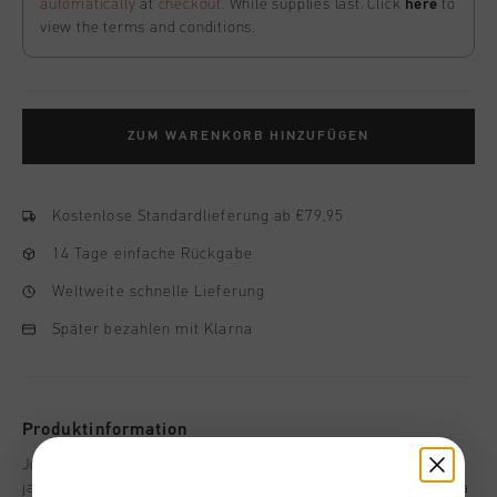
automatically
at
checkout
. While supplies last. Click
here
to
view the terms and conditions.
ZUM WARENKORB HINZUFÜGEN
Kostenlose Standardlieferung ab €79,95
14 Tage einfache Rückgabe
Weltweite schnelle Lieferung
Später bezahlen mit Klarna
Produktinformation
Johan Cruyff JC Full Zip Knitted in Navy. A sophisticated
jacket made from 100% heavyweight cotton knit. Featuring a