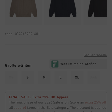
code:
JCA243902-601
Größentabelle
Größe wählen
XS
S
M
L
XL
XXL
FINAL SALE: Extra 25% Off Apperel
The final phase of our SS26 Sale is on. Score an
extra 25% off
all
apparel
items in the Sale category. The discount is applied