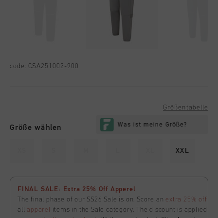
code:
CSA251002-900
Größentabelle
Größe wählen
XS
S
M
L
XL
XXL
FINAL SALE: Extra 25% Off Apperel
The final phase of our SS26 Sale is on. Score an
extra 25% off
all
apparel
items in the Sale category. The discount is applied