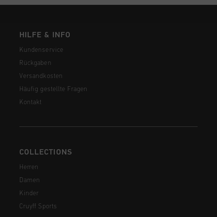
HILFE & INFO
Kundenservice
Rückgaben
Versandkosten
Häufig gestellte Fragen
Kontakt
COLLECTIONS
Herren
Damen
Kinder
Cruyff Sports