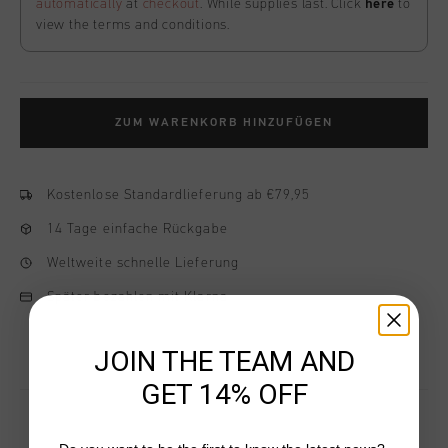
automatically
at
checkout
. While supplies last. Click
here
to
view the terms and conditions.
ZUM WARENKORB HINZUFÜGEN
Kostenlose Standardlieferung ab €79,95
14 Tage einfache Rückgabe
Weltweite schnelle Lieferung
Später bezahlen mit Klarna
JOIN THE TEAM AND
GET 14% OFF