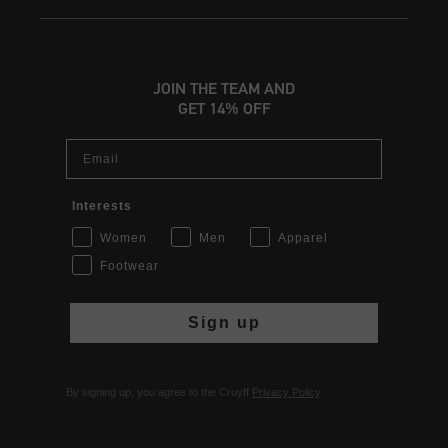
JOIN THE TEAM AND
GET 14% OFF
Email
Interests
Women
Men
Apparel
Footwear
Sign up
By signing up, you agree to the Cruyff
Privacy Policy
.