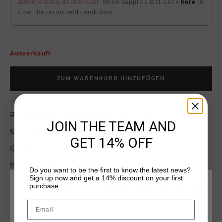
automatically
at
checkout
. While supplies last. Click
here
to
view the terms and conditions.
Ausverkauft
ZUM WARENKORB HINZUFÜGEN
Kostenlose Standardlieferung ab €79,95
JOIN THE TEAM AND
14 Tage einfache Rückgabe
GET 14% OFF
Weltweite schnelle Lieferung
Später bezahlen mit Klarna
Do you want to be the first to know the latest news?
Sign up now and get a 14% discount on your first
purchase.
WÄHLEN SIE IHREN STANDORT UND IHRE SPRACHE
Email
Produktinformation
Deutschland