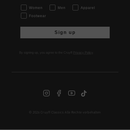
Women
Men
Apparel
Footwear
Sign up
By signing up, you agree to the Cruyff
Privacy Policy
.
© 2026 Cruyff Classics Alle Rechte vorbehalten
DE | € EUR