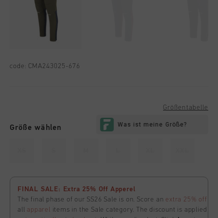
code:
CMA243025-676
Größentabelle
Größe wählen
XS
S
M
L
XL
XXL
FINAL SALE: Extra 25% Off Apperel
The final phase of our SS26 Sale is on. Score an
extra 25% off
all
apparel
items in the Sale category. The discount is applied