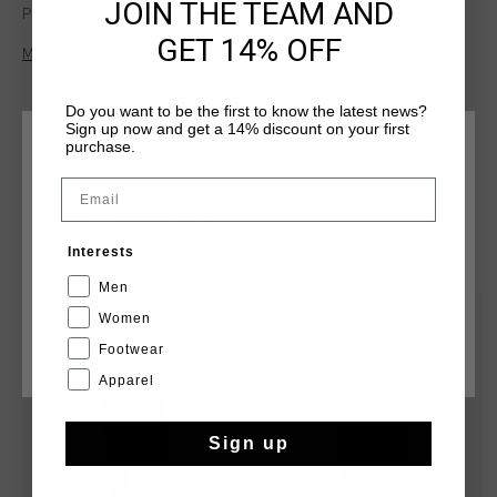
JOIN THE TEAM AND
Polyester und 10 % Elastan und bietet eine bequeme und
flexible Passform im Regular Fit. Sie verfugt uber eine
GET 14% OFF
Mehr Informationen
Tasche und Markendetails an beiden Beinen. Perfekt fur
sportliche Aktivitaeten und Freizeit. Dank ihres vielseitigen
Designs sehen Sie immer bequem und stylisch aus.
Do you want to be the first to know the latest news?
Sign up now and get a 14% discount on your first
purchase.
WÄHLEN SIE IHREN STANDORT UND IHRE SPRACHE
Email
Deutschland
DAS KÖNNTE IHNEN AUCH GEFALLEN
Interests
Deutsch
Men
sale
sale
Women
Footwear
CANCEL
WÄHLEN
Apparel
Sign up