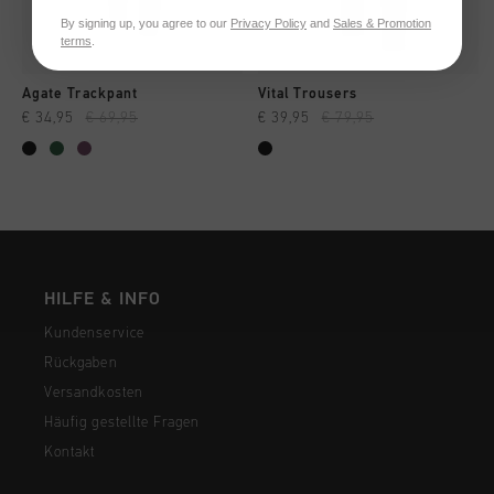
By signing up, you agree to our
Privacy Policy
and
Sales & Promotion
terms
.
Agate Trackpant
Vital Trousers
€ 34,95
€ 69,95
€ 39,95
€ 79,95
HILFE & INFO
Kundenservice
Rückgaben
Versandkosten
Häufig gestellte Fragen
Kontakt