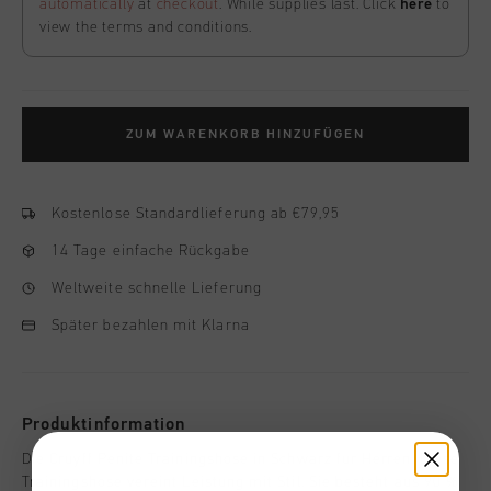
automatically
at
checkout
. While supplies last. Click
here
to
view the terms and conditions.
ZUM WARENKORB HINZUFÜGEN
Kostenlose Standardlieferung ab €79,95
14 Tage einfache Rückgabe
Weltweite schnelle Lieferung
Später bezahlen mit Klarna
Produktinformation
Die Cruyff Penite Trainingshose in Schwarz fur Herren. Diese
Trainingshose vereint Leistung mit Stil. Sie besteht aus 90 %