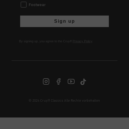
Footwear
Sign up
By signing up, you agree to the Cruyff
Privacy Policy
.
© 2026 Cruyff Classics Alle Rechte vorbehalten
DE | € EUR
Anmelden