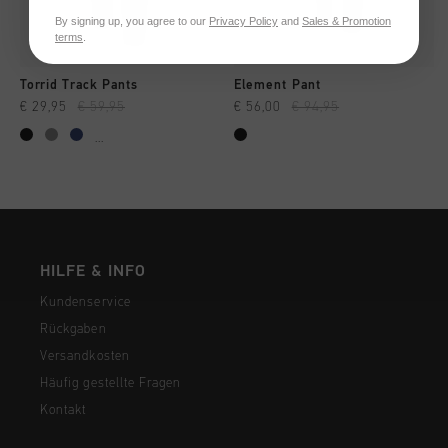
By signing up, you agree to our
Privacy Policy
and
Sales & Promotion
terms
.
Torrid Track Pants
Element Pant
€ 29,95
€ 59,95
€ 56,00
€ 94,95
...
HILFE & INFO
Kundenservice
Rückgaben
Versandkosten
Häufig gestellte Fragen
Kontakt