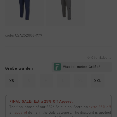
code:
CSA252006-979
Größentabelle
Größe wählen
XS
S
M
L
XL
XXL
FINAL SALE: Extra 25% Off Apperel
The final phase of our SS26 Sale is on. Score an
extra 25% off
all
apparel
items in the Sale category. The discount is applied