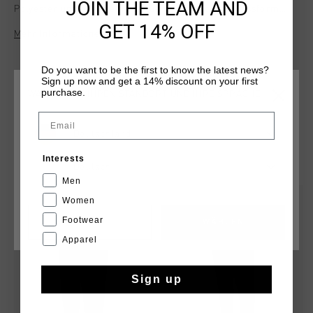
JOIN THE TEAM AND
Polyester und bietet eine bequeme und flexible Passform.
Atmungsaktive Einsaetze sorgen fur optimale Beluftung und
GET 14% OFF
Mehr Informationen
reflektierende Elemente fur bessere Sichtbarkeit. Perfekt fur
Training und Freizeit. Das vielseitige Design sorgt fur
Komfort und Stil.
Do you want to be the first to know the latest news?
Sign up now and get a 14% discount on your first
purchase.
WÄHLEN SIE IHREN STANDORT UND IHRE SPRACHE
Email
Deutschland
DAS KÖNNTE IHNEN AUCH GEFALLEN
Interests
Deutsch
Men
sale
sale
Women
Footwear
CANCEL
WÄHLEN
Apparel
Sign up