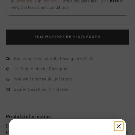
automatically
at
checkout
. While supplies last. Click
here
to
view the terms and conditions.
ZUM WARENKORB HINZUFÜGEN
Kostenlose Standardlieferung ab €79,95
14 Tage einfache Rückgabe
Weltweite schnelle Lieferung
Später bezahlen mit Klarna
Produktinformation
Die Cruyff Elite 2.0 Trainingshose in Grau und Schwarz fur
Herren. Diese Trainingshose im Regular Fit besteht aus 100 %