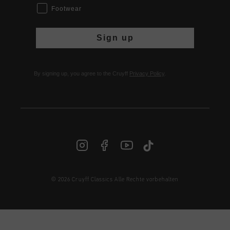
Footwear
Sign up
By signing up, you agree to the Cruyff
Privacy Policy
.
© 2026 Cruyff Classics Alle Rechte vorbehalten
DE | € EUR
Anmelden