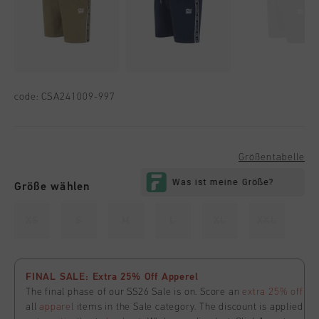
code:
CSA241009-997
Größentabelle
Größe wählen
XS
S
M
L
XL
XXL
FINAL SALE: Extra 25% Off Apperel
The final phase of our SS26 Sale is on. Score an
extra 25% off
all
apparel
items in the Sale category. The discount is applied