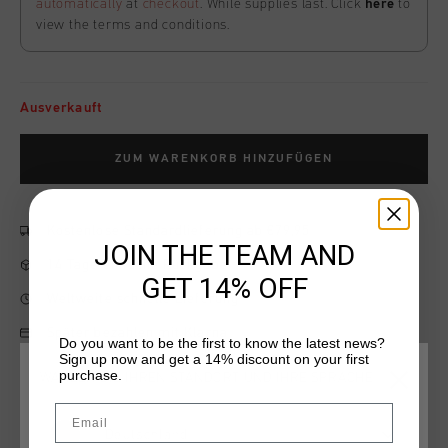
automatically
at
checkout
. While supplies last. Click
here
to
view the terms and conditions.
Ausverkauft
ZUM WARENKORB HINZUFÜGEN
Kostenlose Standardlieferung ab €79,95
JOIN THE TEAM AND
14 Tage einfache Rückgabe
GET 14% OFF
Weltweite schnelle Lieferung
Später bezahlen mit Klarna
Do you want to be the first to know the latest news?
Sign up now and get a 14% discount on your first
purchase.
WÄHLEN SIE IHREN STANDORT UND IHRE SPRACHE
Email
Produktinformation
Deutschland