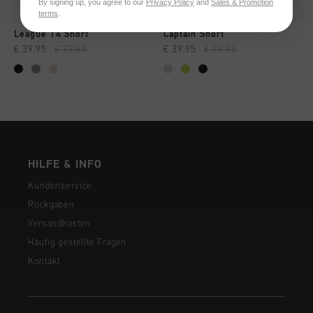
By signing up, you agree to our
Privacy Policy
and
Sales & Promotion
terms
.
League 14 Short
Captain Short
€ 39,95
€ 79,95
€ 39,95
€ 79,95
HILFE & INFO
Kundenservice
Rückgaben
Versandkosten
Häufig gestellte Fragen
Kontakt