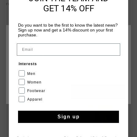
right thigh and an adjustable waistband with drawstrings.
GET 14% OFF
Do you want to be the first to know the latest news?
Sign up now and get a 14% discount on your first
purchase.
WÄHLEN SIE IHREN STANDORT UND IHRE SPRACHE
Email
Deutschland
DAS KÖNNTE IHNEN AUCH GEFALLEN
Interests
Deutsch
Men
sale
sale
Women
Footwear
CANCEL
WÄHLEN
Apparel
Sign up