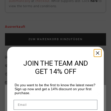
automatically
at
checkout
. While supplies last. Click
here
to
view the terms and conditions.
Ausverkauft
ZUM WARENKORB HINZUFÜGEN
Kostenlose Standardlieferung ab €79,95
JOIN THE TEAM AND
14 Tage einfache Rückgabe
GET 14% OFF
Weltweite schnelle Lieferung
Später bezahlen mit Klarna
Do you want to be the first to know the latest news?
Sign up now and get a 14% discount on your first
purchase.
WÄHLEN SIE IHREN STANDORT UND IHRE SPRACHE
Email
Produktinformation
Deutschland