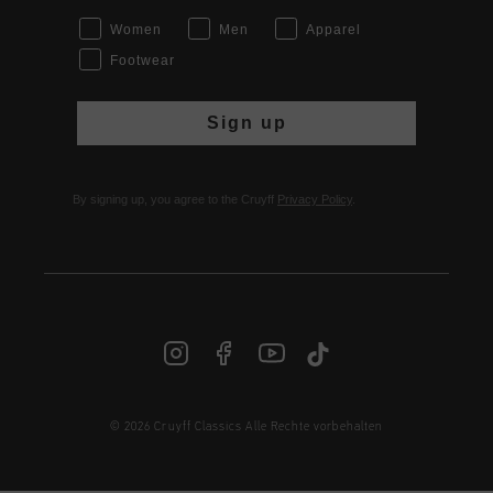
Women
Men
Apparel
Footwear
Sign up
By signing up, you agree to the Cruyff
Privacy Policy
.
© 2026 Cruyff Classics Alle Rechte vorbehalten
DE | € EUR