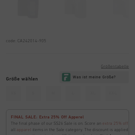
code:
CA242014-905
Größentabelle
Größe wählen
XS
S
M
L
XL
XXL
FINAL SALE: Extra 25% Off Apperel
The final phase of our SS26 Sale is on. Score an
extra 25% off
all
apparel
items in the Sale category. The discount is applied