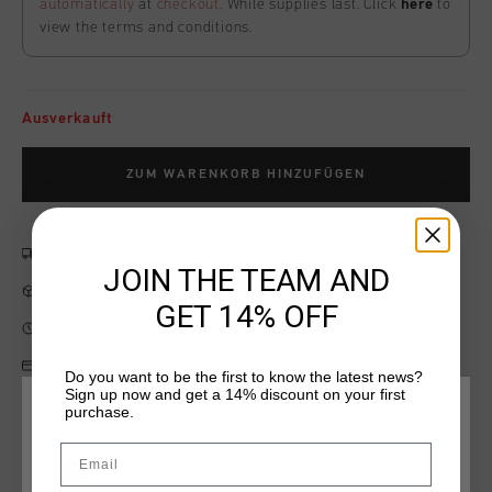
automatically
at
checkout
. While supplies last. Click
here
to
view the terms and conditions.
Ausverkauft
ZUM WARENKORB HINZUFÜGEN
Kostenlose Standardlieferung ab €79,95
JOIN THE TEAM AND
14 Tage einfache Rückgabe
GET 14% OFF
Weltweite schnelle Lieferung
Später bezahlen mit Klarna
Do you want to be the first to know the latest news?
Sign up now and get a 14% discount on your first
purchase.
WÄHLEN SIE IHREN STANDORT UND IHRE SPRACHE
Email
Produktinformation
Deutschland