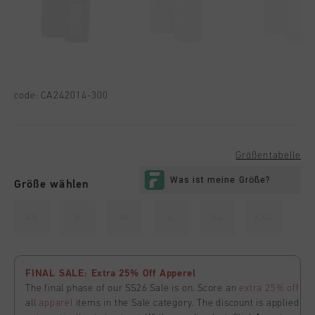
code:
CA242014-300
Größentabelle
Größe wählen
XS
S
M
L
XL
XXL
FINAL SALE: Extra 25% Off Apperel
The final phase of our SS26 Sale is on. Score an
extra 25% off
all
apparel
items in the Sale category. The discount is applied