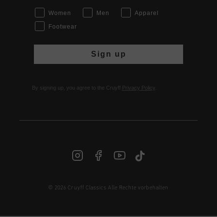
Women
Men
Apparel
Footwear
Sign up
By signing up, you agree to the Cruyff
Privacy Policy
.
© 2026 Cruyff Classics Alle Rechte vorbehalten
DE | € EUR