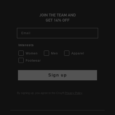
JOIN THE TEAM AND
GET 14% OFF
Email
Interests
Women
Men
Apparel
Footwear
Sign up
By signing up, you agree to the Cruyff
Privacy Policy
.