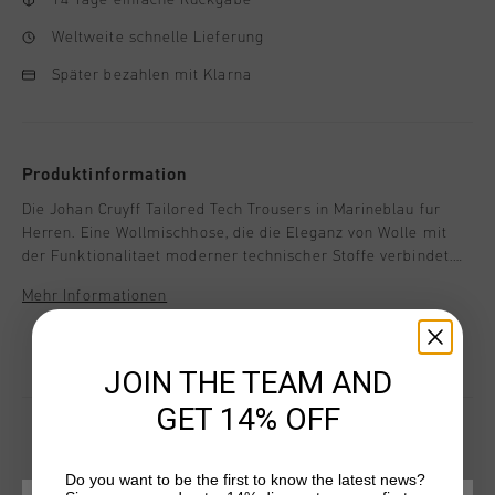
Weltweite schnelle Lieferung
Später bezahlen mit Klarna
Produktinformation
Die Johan Cruyff Tailored Tech Trousers in Marineblau fur
Herren. Eine Wollmischhose, die die Eleganz von Wolle mit
der Funktionalitaet moderner technischer Stoffe verbindet.
Mit innenliegendem Kordelzug zur Verstellung,
Mehr Informationen
Druckknopfverschluss und moderner Passform mit geraden,
weiten Beinen.
JOIN THE TEAM AND
GET 14% OFF
Do you want to be the first to know the latest news?
DAS KÖNNTE IHNEN AUCH GEFALLEN