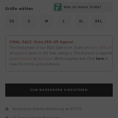
Größe wählen
XS
S
M
L
XL
XXL
FINAL SALE: Extra 25% Off Apperel
The final phase of our SS26 Sale is on. Score an
extra 25% off
all
apparel
items in the Sale category. The discount is applied
automatically
at
checkout
. While supplies last. Click
here
to
view the terms and conditions.
ZUM WARENKORB HINZUFÜGEN
Kostenlose Standardlieferung ab €79,95
14 Tage einfache Rückgabe