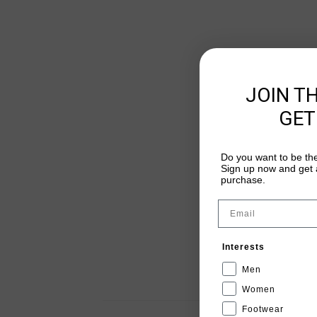
JOIN T
GET
Do you want to be the
Sign up now and get a
purchase.
Email
Interests
Men
Women
Footwear