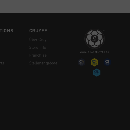
TIONS
CRUYFF
Über Cruyff
Store Info
Franchise
rts
Stellenangebote