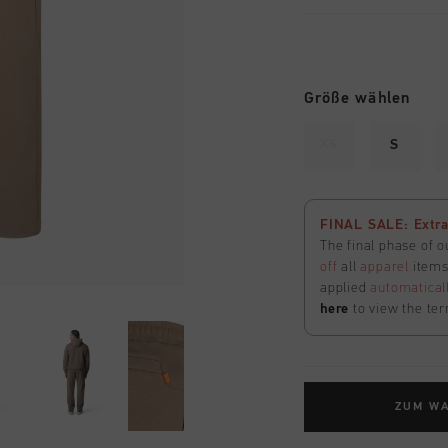
Größe wählen
XS
S
FINAL SALE: Extra
The final phase of o
off
all
apparel
items 
applied
automatical
here
to view the ter
ZUM W