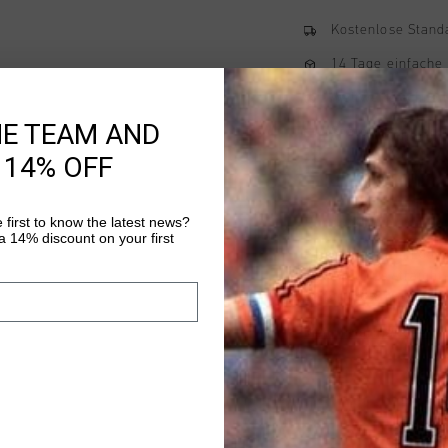
Kostenlose Stand
14 Tage einfache
Weltweite schnell
HE TEAM AND
Später bezahlen 
 14% OFF
 first to know the latest news?
Produktinformatio
 14% discount on your first
Pique Jogger in Lodg
style with its straigh
cotton, 38% polyester
feature a pintuck cent
Mehr Informationen
elasticated waistband
opening pockets, and
both functionality and 