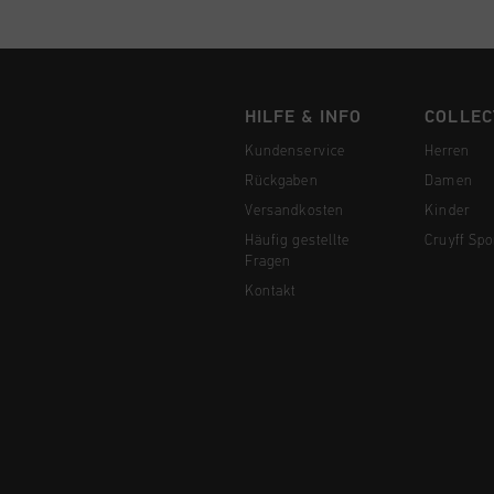
HILFE & INFO
COLLEC
Kundenservice
Herren
Rückgaben
Damen
Versandkosten
Kinder
Häufig gestellte
Cruyff Spo
Fragen
Kontakt