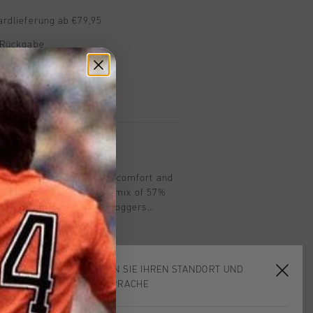
ardlieferung ab €79,95
 Rückgabe
e Lieferung
mit Klarna
n
e Brown offers a blend of comfort and
t-leg fit. Made from a soft mix of 57%
, and 5% elastane, these joggers
ral leg for a refined look. The
 with an internal drawcord, side
 shaped welt back pockets enhance
fit.
WÄHLEN SIE IHREN STANDORT UND
IHRE SPRACHE