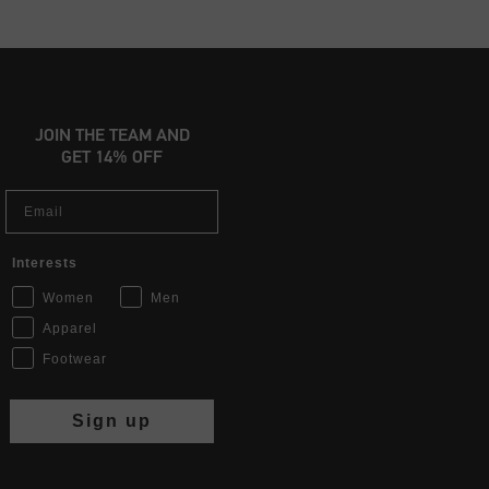
JOIN THE TEAM AND
GET 14% OFF
Email
Interests
Women
Men
Apparel
Footwear
Sign up