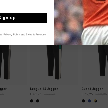
Sign up
sale
sale
our
Privacy Policy
and
Sales & Promotion
 EINKAUFEN
SCHNELL EINKAUFEN
SCHNELL E
gger
League 14 Jogger
Gudad Jogger
,95
€ 49,95
€ 99,95
€ 49,95
€ 99,95