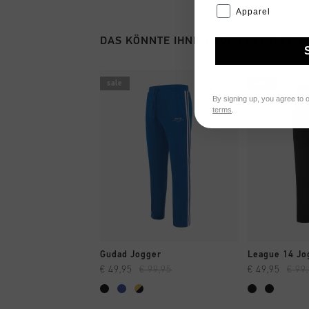
Apparel
DAS KÖNNTE IHNEN AUCH GEFALLEN
sale
sale
By signing up, you agree to 
terms
.
SCHNELL EINKAUFEN
SCHNELL
Gudad Jogger
League 14 Jo
€ 49,95
€ 99,95
€ 49,95
€ 99