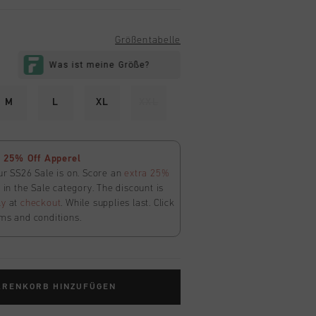
Größentabelle
M
L
XL
XXL
 25% Off Apperel
ur SS26 Sale is on. Score an
extra 25%
in the Sale category. The discount is
ly
at
checkout
. While supplies last. Click
ms and conditions.
ARENKORB HINZUFÜGEN