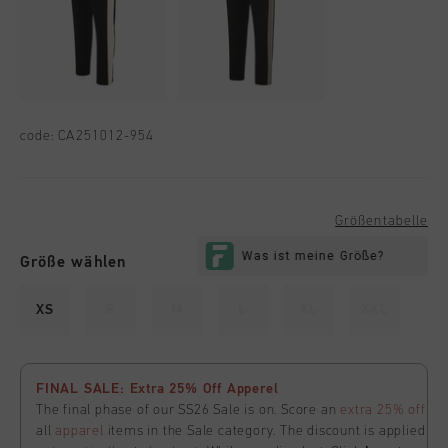
code:
CA251012-954
Größentabelle
Größe wählen
XS
S
M
L
XL
XXL
FINAL SALE: Extra 25% Off Apperel
The final phase of our SS26 Sale is on. Score an
extra 25% off
all
apparel
items in the Sale category. The discount is applied