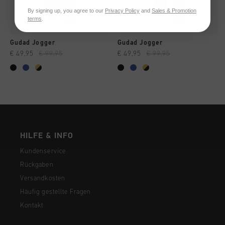
By signing up, you agree to our
Privacy Policy
and
Sales & Promotion
terms
.
Gudad Jogger
Gudad Jogger
€ 49,95
€ 99,95
€ 49,95
€ 99,95
HILFE & INFO
Kundenservice
Rückgaben
Versandkosten
Häufig gestellte Fragen
Kontakt