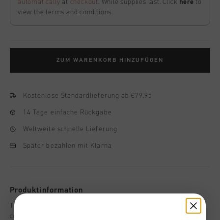
automatically
at
checkout
. While supplies last. Click
here
to
view the terms and conditions.
ZUM WARENKORB HINZUFÜGEN
Kostenlose Standardlieferung ab €79,95
14 Tage einfache Rückgabe
Weltweite schnelle Lieferung
Später bezahlen mit Klarna
Produktinformation
The League 14 Jogger in black and green is the perfect
combination of comfort and style for men. Crafted from a