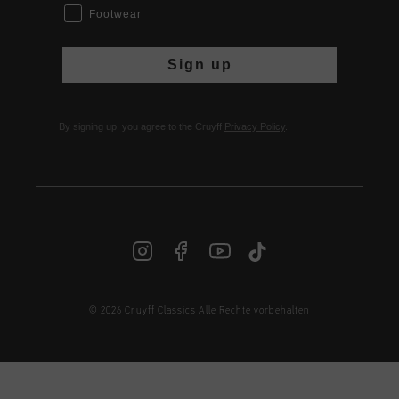
Footwear
Sign up
By signing up, you agree to the Cruyff
Privacy Policy
.
© 2026 Cruyff Classics Alle Rechte vorbehalten
DE | € EUR
Anmelden