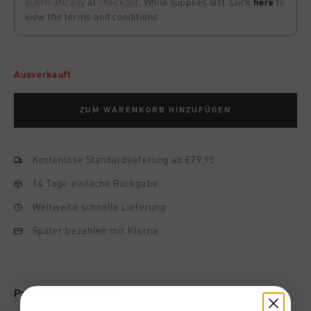
automatically
at
checkout
. While supplies last. Click
here
to
view the terms and conditions.
Ausverkauft
ZUM WARENKORB HINZUFÜGEN
Kostenlose Standardlieferung ab €79,95
14 Tage einfache Rückgabe
Weltweite schnelle Lieferung
Später bezahlen mit Klarna
Produktinformation