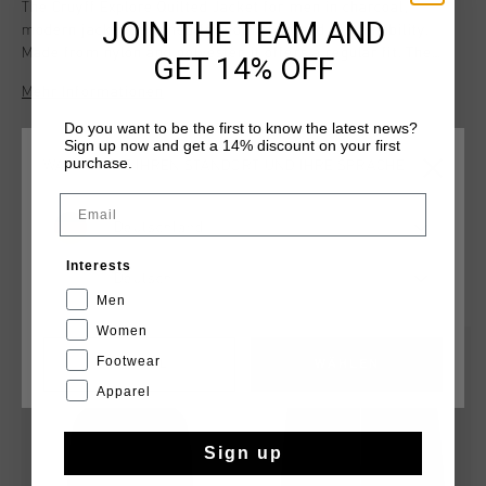
The Cruyff Explore Quilted Jacket for men in charcoal,
JOIN THE TEAM AND
modern jacket designed for both style and sustainability.
Made from nylon and polyester, it offers a regular fit. The
GET 14% OFF
jacket features a water-repellent coating and ensuring
Mehr Informationen
comfort in all conditions.
Do you want to be the first to know the latest news?
Sign up now and get a 14% discount on your first
purchase.
WÄHLEN SIE IHREN STANDORT UND IHRE SPRACHE
Email
Deutschland
Interests
Deutsch
DAS KÖNNTE IHNEN AUCH GEFALLEN
Men
Women
sale
sale
Footwear
CANCEL
WÄHLEN
Apparel
Sign up