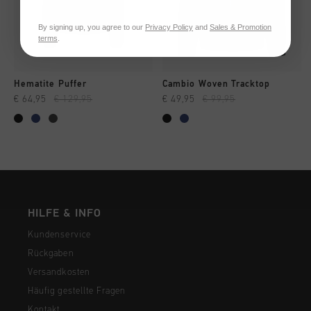
By signing up, you agree to our
Privacy Policy
and
Sales & Promotion
terms
.
Hematite Puffer
Cambio Woven Tracktop
€ 64,95
€ 129,95
€ 49,95
€ 99,95
HILFE & INFO
Kundenservice
Rückgaben
Versandkosten
Häufig gestellte Fragen
Kontakt