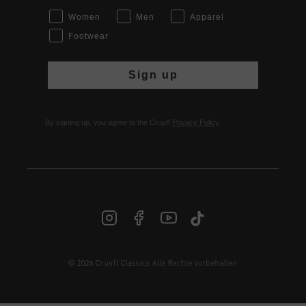
Women
Men
Apparel
Footwear
Sign up
By signing up, you agree to the Cruyff
Privacy Policy
.
© 2026 Cruyff Classics Alle Rechte vorbehalten
DE | € EUR