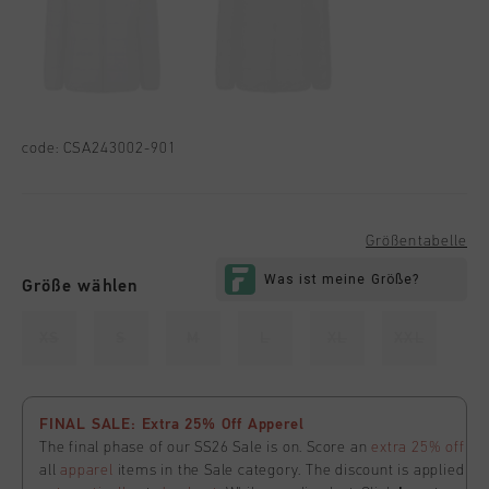
code:
CSA243002-901
Größentabelle
Größe wählen
XS
S
M
L
XL
XXL
FINAL SALE: Extra 25% Off Apperel
The final phase of our SS26 Sale is on. Score an
extra 25% off
all
apparel
items in the Sale category. The discount is applied