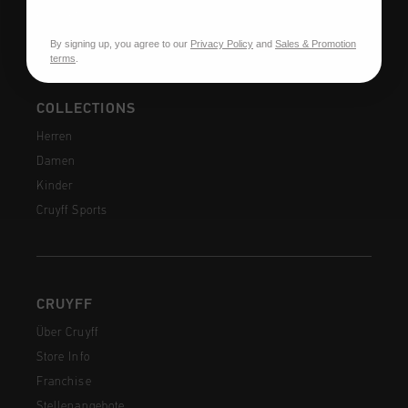
Kontakt
By signing up, you agree to our
Privacy Policy
and
Sales & Promotion
terms
.
COLLECTIONS
Herren
Damen
Kinder
Cruyff Sports
CRUYFF
Über Cruyff
Store Info
Franchise
Stellenangebote