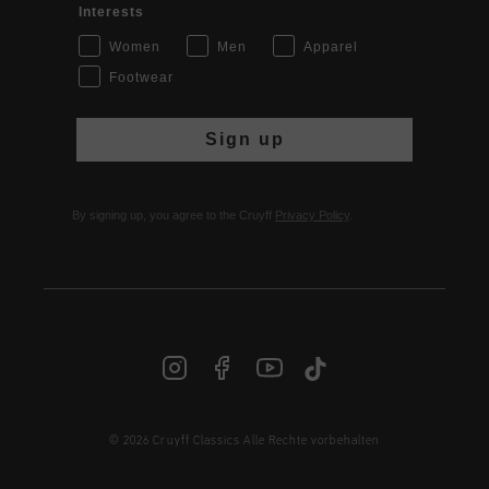
Interests
Women
Men
Apparel
Footwear
Sign up
By signing up, you agree to the Cruyff
Privacy Policy
.
© 2026 Cruyff Classics Alle Rechte vorbehalten
DE | € EUR