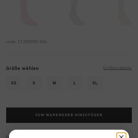
code:
CT200000-604
Größe wählen
Größentabelle
XS
S
M
L
XL
ZUM WARENKORB HINZUFÜGEN
Kostenlose Standardlieferung ab €79,95