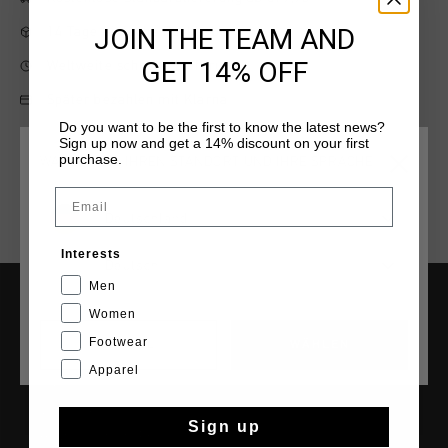
JOIN THE TEAM AND
14 Tage einfache Rückgabe
GET 14% OFF
Weltweite schnelle Lieferung
Später bezahlen mit Klarna
Do you want to be the first to know the latest news?
Sign up now and get a 14% discount on your first
purchase.
WÄHLEN SIE IHREN STANDORT UND IHRE SPRACHE
Email
Deutschland
Interests
Deutsch
Men
Women
HILFE & INFO
Footwear
CANCEL
WÄHLEN
Kundenservice
Apparel
Rückgaben
Versandkosten
Sign up
Häufig gestellte Fragen