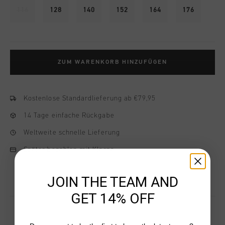
116
128
140
152
164
176
ZUM WARENKORB HINZUFÜGEN
Kostenlose Standardlieferung ab €79,95
14 Tage einfache Rückgabe
Weltweite schnelle Lieferung
Später bezahlen mit Klarna
JOIN THE TEAM AND
GET 14% OFF