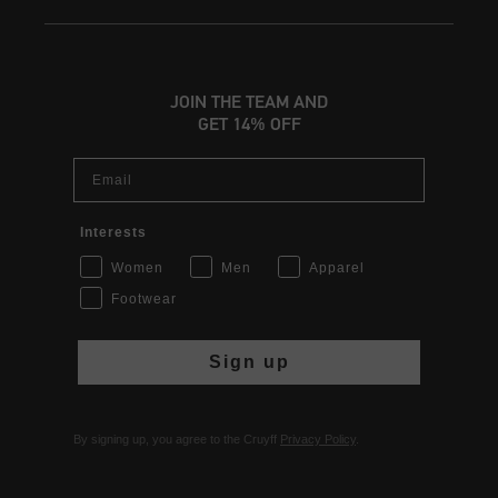
JOIN THE TEAM AND
GET 14% OFF
Email
Interests
Women
Men
Apparel
Footwear
Sign up
By signing up, you agree to the Cruyff
Privacy Policy
.