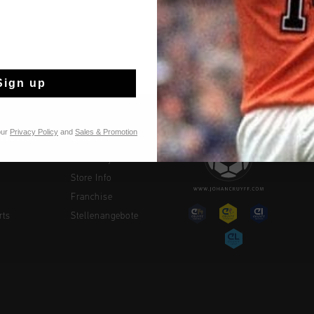
Sign up
our
Privacy Policy
and
Sales & Promotion
TIONS
CRUYFF
Über Cruyff
Store Info
Franchise
rts
Stellenangebote