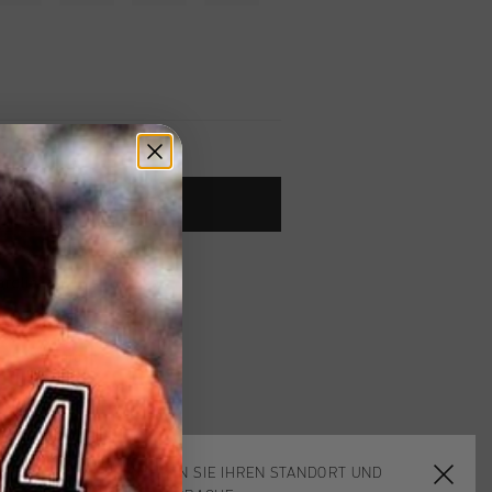
ARENKORB HINZUFÜGEN
ardlieferung ab €79,95
 Rückgabe
e Lieferung
mit Klarna
WÄHLEN SIE IHREN STANDORT UND