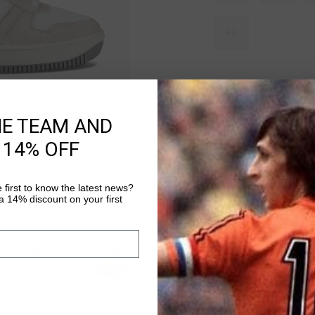
42
Ausverkauft
HE TEAM AND
ZUM W
 14% OFF
Kostenlose Stand
 first to know the latest news?
 14% discount on your first
14 Tage einfache
Weltweite schnell
Später bezahlen 