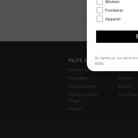
Women
Footwear
Apparel
By signing up, you agree to 
HILFE & INFO
COLLEC
terms
.
Kundenservice
Herren
Rückgaben
Damen
Versandkosten
Kinder
Häufig gestellte
Cruyff Spo
Fragen
Kontakt