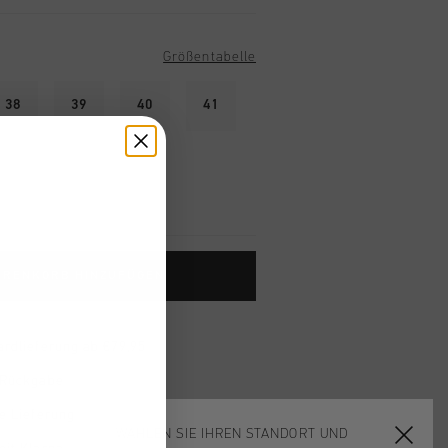
Größentabelle
38
39
40
41
ARENKORB HINZUFÜGEN
ardlieferung ab €79,95
 Rückgabe
e Lieferung
WÄHLEN SIE IHREN STANDORT UND