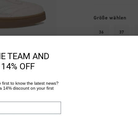
Größe wählen
36
37
42
HE TEAM AND
 14% OFF
 first to know the latest news?
ZUM W
 14% discount on your first
Kostenlose Stand
14 Tage einfache
Weltweite schnell