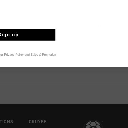
Später bezahlen 
Produktinformatio
Sign up
Der Calcio Cup in Lat
verfugt uber eine Cu
"Fussballzunge" und 
minimalistischen Retr
our
Privacy Policy
and
Sales & Promotion
Mehr Informationen
Freizeit. Hergestellt
Kunstleder in Latte-
TIONS
CRUYFF