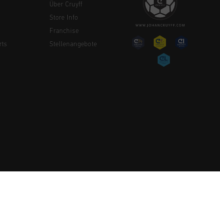
Über Cruyff
Store Info
Franchise
rts
Stellenangebote