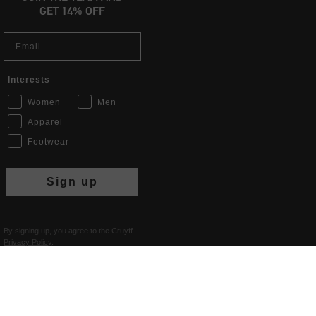
GET 14% OFF
Email
Interests
Women
Men
Apparel
Footwear
Sign up
By signing up, you agree to the Cruyff
Privacy Policy
.