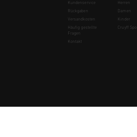
Kundenservice
Herren
Rückgaben
Damen
Versandkosten
Kinder
Häufig gestellte
Cruyff Spo
Fragen
Kontakt