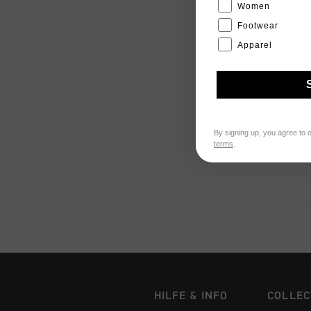
Women
Footwear
Apparel
By signing up, you agree to 
terms
.
HILFE & INFO
COLLEC