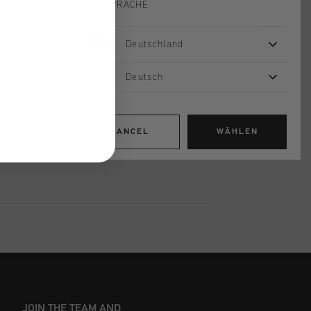
mit Klarna
IHRE SPRACHE
Deutschland
n
Deutsch
te-Weiss fur Damen. Dieser Sneaker
psohle im Used-Look, eine abnehmbare
eine Gummisohle fur einen
o-Fussball-Look - perfekt fur die
CANCEL
WÄHLEN
 aus Pferdeschwanzleder und
Weiss-Design mit Gummisohle.
JOIN THE TEAM AND