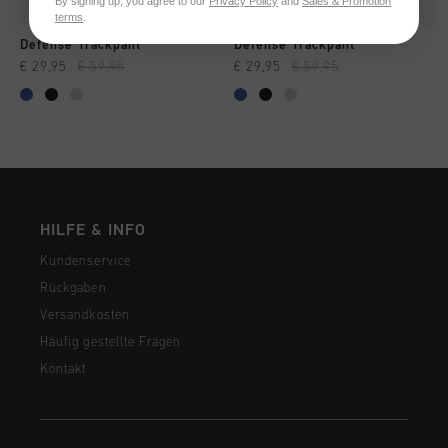
By signing up, you agree to our
Privacy Policy
and
Sales & Promotion
terms
.
Defense Trackpant
Defense Trackpant
€ 29,95
€ 59,95
€ 29,95
€ 59,95
HILFE & INFO
Kundenservice
Rückgaben
Versandkosten
Häufig gestellte Fragen
Kontakt