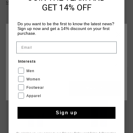
Mehr Informationen
verfugt uber einen elastischen Bund, eine geformte Halsnaht
GET 14% OFF
hinten sowie einen farblich abgestimmten, umgekehrten
Frontreissverschluss mit zwei Vordertaschen. Das Cruyff-
Logo ist als silberner, reflektierender C-Loewe auf dem
Do you want to be the first to know the latest news?
Sign up now and get a 14% discount on your first
linken Bein angebracht. Die Hose hat eine normale Passform
purchase.
WÄHLEN SIE IHREN STANDORT UND IHRE SPRACHE
fur optimale Bewegungsfreiheit.
Email
Deutschland
DAS KÖNNTE IHNEN AUCH GEFALLEN
Interests
Deutsch
Men
sale
sale
Women
Footwear
CANCEL
WÄHLEN
Apparel
Sign up