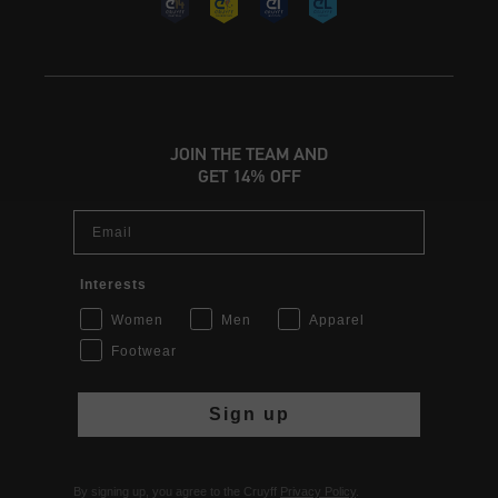
JOIN THE TEAM AND
GET 14% OFF
Email
Interests
Women
Men
Apparel
Footwear
Sign up
By signing up, you agree to the Cruyff
Privacy Policy
.