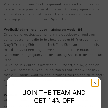
Voetbalkleding van Cruyff is gemaakt voor de trainingsavond,
de warming-up en de wedstrijd erna. Op deze pagina vind je
shirts, shorts, trainingsbroeken, tracktops en complete
trainingspakken uit de Cruyff Sports lijn.
Voetbalkleding heren voor training en wedstrijd
De collectie voetbalkleding heren is opgebouwd rond een
aantal vaste items die je het hele seizoen blijft dragen. Het
Cruyff Training Shirt en het Tech Turn Shirt vormen de basis,
met daarnaast een longsleeve voor de koudere maanden.
Daaronder kun je gaan voor de Training Shorts of de Tech Turn
Pant.
De keuze in kleuren is overzichtelijk: zwart, blauw, groen en
wit. Veel items zijn tweekleurig, zoals zwart met wit of navy
met wit. Handig, want zo vind je zonder zoeken een shirt, short
en broek die bij elkaar passen. De maten lopen van S tot en
met 2XL.
JOIN THE TEAM AND
Voetbalkleding set samenstellen
GET 14% OFF
Alle onderdelen zijn los te bestellen, dus je stelt je eigen
voetbalkleding set samen. Shirt en short voor de warme