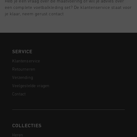
Heb je een vraag over de maatvoering of wil je advies over
een complete voetbalkleding set? De klantenservice staat voor
je klaar, neem gerust contact
SERVICE
Klantenservice
Retourneren
Verzending
Veelgestelde vragen
Contact
COLLECTIES
Heren