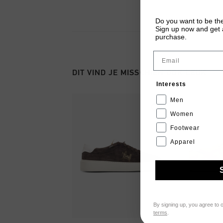
Do you want to be the
Sign up now and get a
purchase.
Email
DIT VIND JE MISSCHIEN OOK LEUK
Interests
Men
Women
Footwear
Apparel
By signing up, you agree to 
terms
.