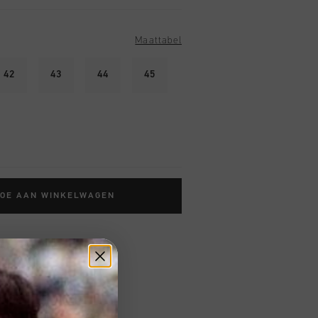
Maattabel
42
43
44
45
TOE AAN WINKELWAGEN
 vanaf €79,95
ig retourneren
 met Klarna