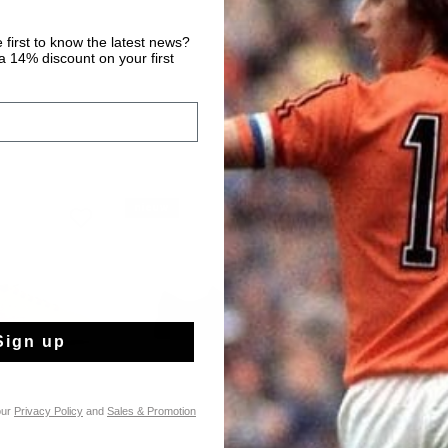
 first to know the latest news?
 14% discount on your first
nieuw
nieuw
Sign up
our
Privacy Policy
and
Sales & Promotion