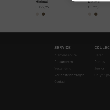
SNEL SHOPPEN
SNEL
Minimal
Minimal
€ 199,95
€ 199,95
SERVICE
COLLEC
Klantenservice
Heren
Retourneren
Dames
Verzending
Junior
Veelgestelde vragen
Cruyff Spo
Contact