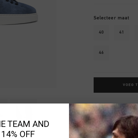
Selecteer maat
40
41
46
VOEG 
Gratis verzending
14 dagen eenvoud
HE TEAM AND
Achteraf betalen
 14% OFF