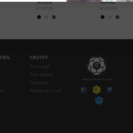
 SHOPPEN
SNEL SHOPPEN
SNEL SH
Minimal
Minimal
€ 199,95
€ 199,95
TIES
CRUYFF
Over Cruyff
Onze winkels
Franchise
rts
Werken bij Cruyff