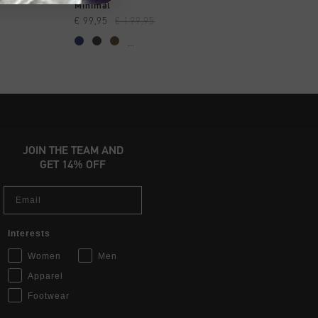
OPPEN
SNEL SHOPPEN
SNEL SHOP
Minimal
Minimal
€ 99,95
€ 199,95
€ 99,95
€ 199,95
...
...
JOIN THE TEAM AND
GET 14% OFF
Email
Interests
Women
Men
Apparel
Footwear