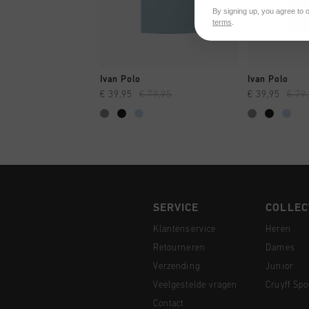
By signing up, you agree to 
terms
.
SNEL SHOPPEN
SNEL
Ivan Polo
Ivan Polo
€ 39,95
€ 79,95
€ 39,95
€ 79
SERVICE
COLLEC
Klantenservice
Heren
Retourneren
Dames
Verzending
Junior
Veelgestelde vragen
Cruyff Spo
Contact