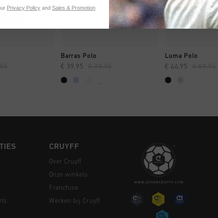
our
Privacy Policy
and
Sales & Promotion
 SHOPPEN
SNEL SHOPPEN
SNEL SH
Barras Polo
Luma Polo
,95
€ 39,95
€ 79,95
€ 44,95
€ 89,95
...
TIES
CRUYFF
Over Cruyff
Onze winkels
Franchise
rts
Werken bij Cruyff