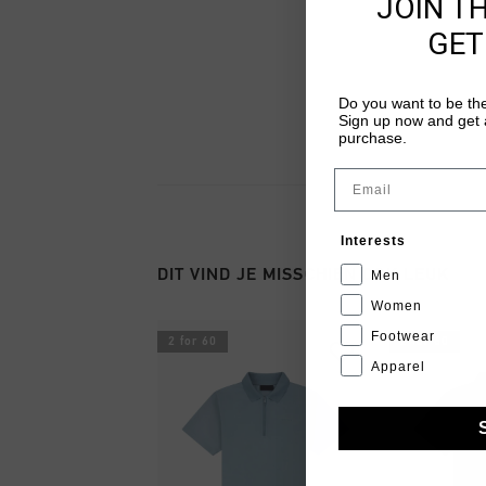
JOIN T
GET
Do you want to be the
Sign up now and get a
purchase.
Email
Interests
DIT VIND JE MISSCHIEN OOK LEUK
Men
Women
Footwear
2 for 60
2 for 60
Apparel