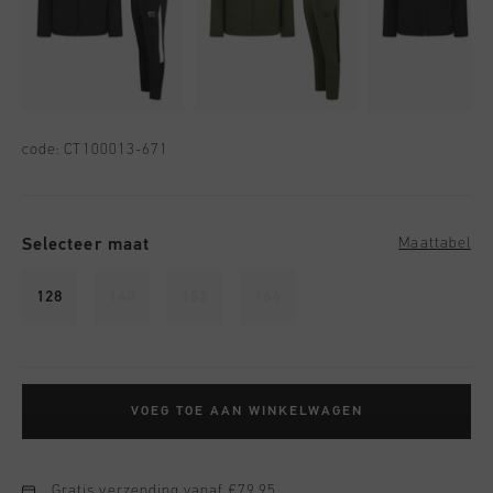
code:
CT100013-671
Selecteer maat
Maattabel
128
140
152
164
VOEG TOE AAN WINKELWAGEN
Gratis verzending vanaf €79,95