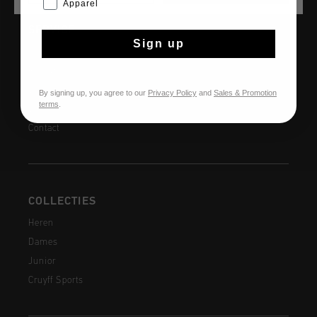
Apparel
panelen langs de pijpen.
SERVICE
Sign up
Klantenservice
Retourneren
Verzending
By signing up, you agree to our
Privacy Policy
and
Sales & Promotion
terms
.
Veelgestelde vragen
Contact
COLLECTIES
Heren
Dames
Junior
Cruyff Sports