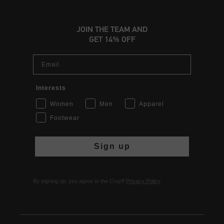
JOIN THE TEAM AND
GET 14% OFF
Email
Interests
Women
Men
Apparel
Footwear
Sign up
By signing up, you agree to the Cruyff
Privacy Policy
.