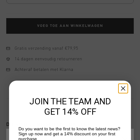
VOEG TOE AAN WINKELWAGEN
Gratis verzending vanaf €79,95
14 dagen eenvoudig retourneren
Achteraf betalen met Klarna
JOIN THE TEAM AND
GET 14% OFF
DIT VIND JE MISSCHIEN OOK LEUK
Do you want to be the first to know the latest news?
Sign up now and get a 14% discount on your first
purchase.
KIES JE LOCATIE EN TAAL