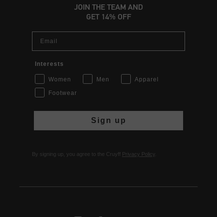
JOIN THE TEAM AND
GET 14% OFF
Email
Interests
Women
Men
Apparel
Footwear
Sign up
By signing up, you agree to the Cruyff
Privacy Policy
.