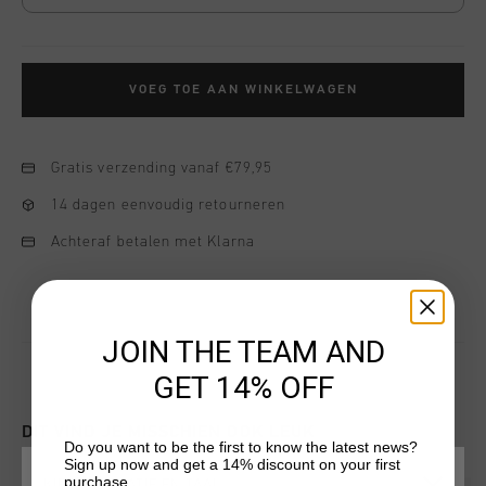
VOEG TOE AAN WINKELWAGEN
Gratis verzending vanaf €79,95
14 dagen eenvoudig retourneren
Achteraf betalen met Klarna
JOIN THE TEAM AND
GET 14% OFF
DIT VIND JE MISSCHIEN OOK LEUK
Do you want to be the first to know the latest news?
Sign up now and get a 14% discount on your first
purchase.
KIES JE LOCATIE EN TAAL