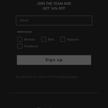
JOIN THE TEAM AND
GET 14% OFF
Email
Interests
Women
Men
Apparel
Footwear
Sign up
By signing up, you agree to the Cruyff
Privacy Policy
.