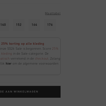
Maattabel
140
152
164
176
25% korting op alle kleding
 onze SS26 Sale is begonnen. Score
25%
e
kleding
in de Sale-categorie. De
atisch
verrekend in de
checkout
. Zolang
Klik
hier
om de algemene voorwaarden
TOE AAN WINKELWAGEN