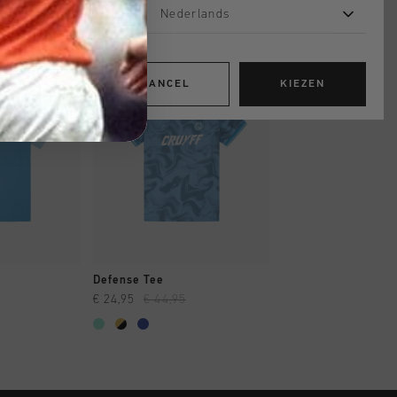
Nederlands
sale
sale
CANCEL
KIEZEN
OPPEN
SNEL SHOPPEN
SNEL SHOP
Defense Tee
Defense Tee
€ 24,95
€ 44,95
€ 24,95
€ 44,95