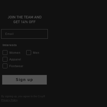
JOIN THE TEAM AND
GET 14% OFF
Email
Interests
Women
Men
Apparel
Footwear
Sign up
By signing up, you agree to the Cruyff
Privacy Policy
.