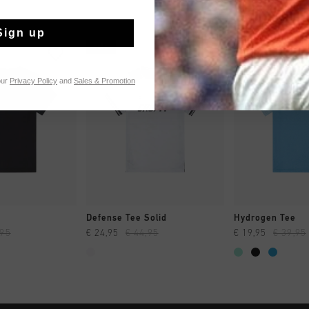
Sign up
sale
sale
our
Privacy Policy
and
Sales & Promotion
 SHOPPEN
SNEL SHOPPEN
SNEL SH
e
Defense Tee Solid
Hydrogen Tee
,95
€ 24,95
€ 44,95
€ 19,95
€ 39,95