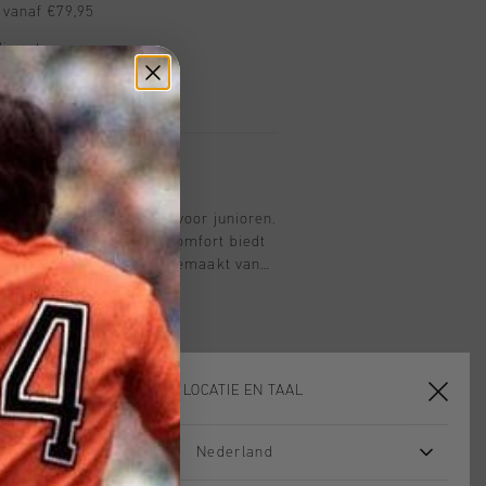
 vanaf €79,95
ig retourneren
 met Klarna
hirt, uitgevoerd in zwart voor junioren.
-shirt dat lichtgewicht comfort biedt
e details. Dit T-shirt is gemaakt van
 polyamide en heeft een merklogo in
d jacquard gebreid gedeelte aan de
logo is aangebracht met een
cterende C-leeuw op de linkerborst. Het
rmale pasvorm.
KIES JE LOCATIE EN TAAL
Nederland