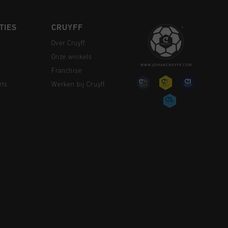
TIES
CRUYFF
Over Cruyff
Onze winkels
Franchise
rts
Werken bij Cruyff