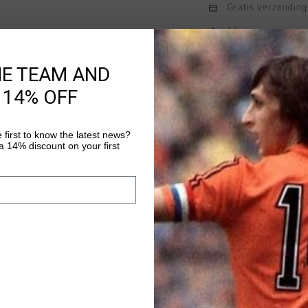
Gratis verzending
14 dagen eenvoud
Achteraf betalen
HE TEAM AND
 14% OFF
Productinformatie
 first to know the latest news?
Het Cruyff Aquatic T-s
 14% discount on your first
Een strak en modern T
met subtiele technisch
58% polyester en 42%
Meer informatie
de nek en een gevorm
voorkant. Het Cruyff-
zilverkleurige, refle
T-shirt heeft een no