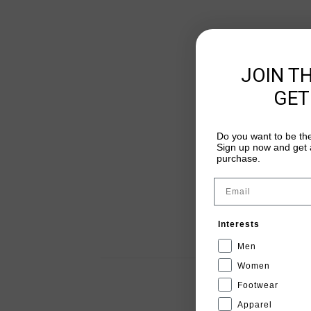
JOIN T
GET
Do you want to be the
Sign up now and get a
purchase.
Email
Interests
Men
Women
Footwear
Apparel