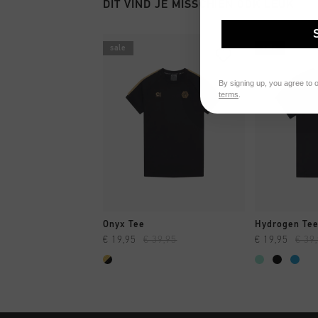
DIT VIND JE MISSCHIEN OOK LEUK
sale
sale
By signing up, you agree to 
terms
.
SNEL SHOPPEN
SNEL
Onyx Tee
Hydrogen Te
€ 19,95
€ 39,95
€ 19,95
€ 39