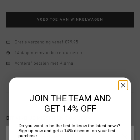
VOEG TOE AAN WINKELWAGEN
Gratis verzending vanaf €79,95
14 dagen eenvoudig retourneren
Achteraf betalen met Klarna
JOIN THE TEAM AND
GET 14% OFF
DIT VIND JE MISSCHIEN OOK LEUK
Do you want to be the first to know the latest news?
Sign up now and get a 14% discount on your first
purchase.
KIES JE LOCATIE EN TAAL
special offers
special offers