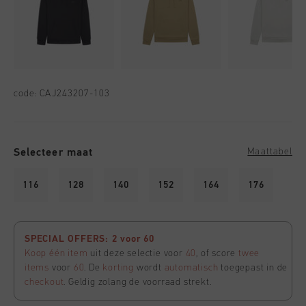
code:
CAJ243207-103
Selecteer maat
Maattabel
116
128
140
152
164
176
SPECIAL OFFERS: 2 voor 60
Koop één item
uit deze selectie voor
40
, of score
twee
items
voor
60
. De
korting
wordt
automatisch
toegepast in de
checkout
. Geldig zolang de voorraad strekt.