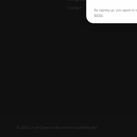
Contact
By signing up, you agree to 
terms
.
© 2026 Cruyff Classics alle rechten voorbehouden