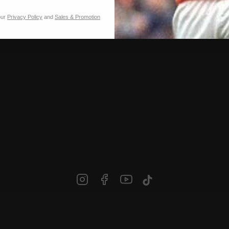
our
Privacy Policy
and
Sales & Promotion