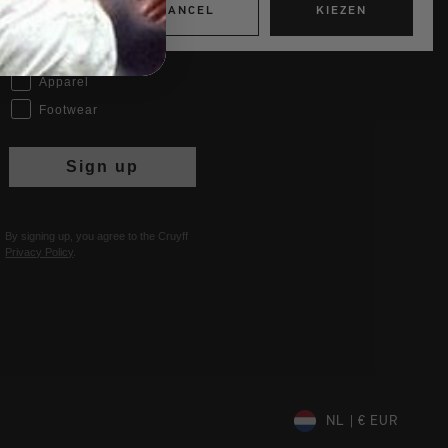
CANCEL
KIEZEN
Interests
Women
Men
Apparel
Footwear
Sign up
By signing up, you agree to the Cruyff
Privacy Policy
.
NL | € EUR