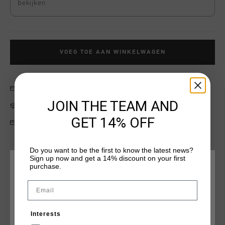
bekijken
VOEG TOE AAN WINKELWAGEN
Gratis verzending vanaf €79,95
JOIN THE TEAM AND
14 dagen eenvoudig retourneren
GET 14% OFF
Achteraf betalen met Klarna
Do you want to be the first to know the latest news?
Sign up now and get a 14% discount on your first
purchase.
Productinformatie
KIES JE LOCATIE EN TAAL
Email
De igneous Trousers van Cruyff zijn ontworpen voor
prestaties en comfort. in het koele antraciet grijs, bieden
Nederland
deze unisex junior trackpants ademende panelen voor
Interests
optimale ventilatie en reflecterende elementen voor betere
Nederlands
Meer informatie