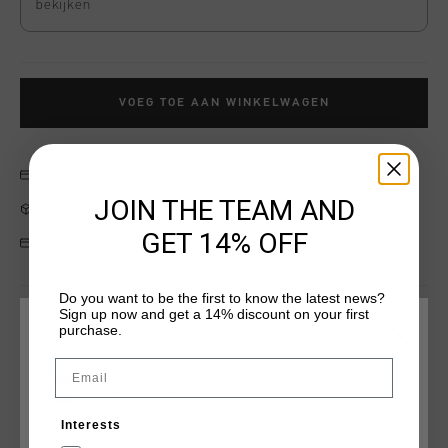
bekijken
VOEG TOE AAN WINKELWAGEN
Gratis verzending vanaf €79,95
JOIN THE TEAM AND
14 dagen eenvoudig retourneren
GET 14% OFF
Achteraf betalen met Klarna
Do you want to be the first to know the latest news?
Sign up now and get a 14% discount on your first
purchase.
Productinformatie
KIES JE LOCATIE EN TAAL
Email
De igneous Windbreaker van Cruyff is een hooded full-zip
tracktop, ontworpen voor zowel stijl als functionaliteit. in het
Nederland
opvallende grijs, heeft deze unisex junior windbreaker een
Interests
borstzak voor gemakkelijke opslag en ventilatie op het
Nederlands
Meer informatie