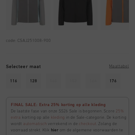
code:
CSAJ251008-900
Selecteer maat
Maattabel
116
128
140
152
164
176
FINAL SALE: Extra 25% korting op alle kleding
De laatste fase van onze SS26 Sale is begonnen. Score
25%
extra
korting op alle
kleding
in de Sale-categorie. De korting
wordt
automatisch
verrekend in de
checkout
. Zolang de
voorraad strekt. Klik
hier
om de algemene voorwaarden te