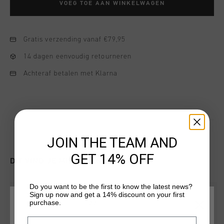
VOEG TOE AAN WINKELWAGEN
Gratis verzending vanaf €79,95
14 dagen eenvoudig retourneren
Achteraf betalen met Klarna
JOIN THE TEAM AND
GET 14% OFF
DIT VIND JE MISSCHIEN OOK LEUK
Do you want to be the first to know the latest news?
sale
Sign up now and get a 14% discount on your first
purchase.
KIES JE LOCATIE EN TAAL
Email