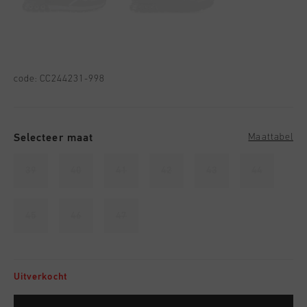
code:
CC244231-998
Selecteer maat
Maattabel
39
40
41
42
43
44
45
46
47
Uitverkocht