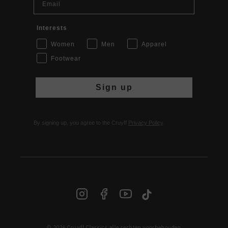
Interests
Women
Men
Apparel
Footwear
Sign up
By signing up, you agree to the Cruyff
Privacy Policy
.
© 2026 Cruyff Classics alle rechten voorbehouden