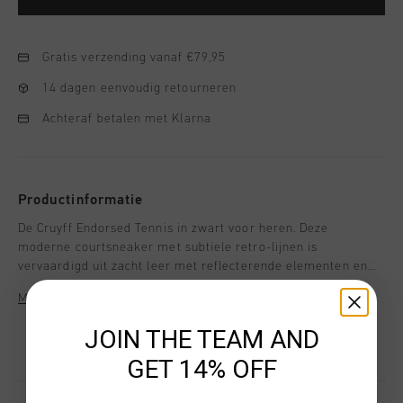
Gratis verzending vanaf €79,95
14 dagen eenvoudig retourneren
Achteraf betalen met Klarna
Productinformatie
De Cruyff Endorsed Tennis in zwart voor heren. Deze
moderne courtsneaker met subtiele retro-lijnen is
vervaardigd uit zacht leer met reflecterende elementen en
een uitneembare cushioned binnenzool. Op maat gemaakte
Meer informatie
veters geven een verfijnde afwerking. Goudkleurige
logodetails en een RB-cupzool met spoiler voltooien de
JOIN THE TEAM AND
premium uitstraling.
GET 14% OFF