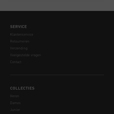
SERVICE
Klantenservice
Retourneren
Verzending
Veelgestelde vragen
Contact
COLLECTIES
Heren
Dames
Junior