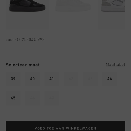
code:
CC253044-998
Selecteer maat
Maattabel
39
40
41
42
43
44
45
46
47
VOEG TOE AAN WINKELWAGEN