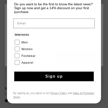
Do you want to be the first to know the latest news?
Sign up now and get a 14% discount on your first
purchase.
KIES JE LOCATIE EN TAAL
DIT VIND JE MISSCHIEN OOK LEUK
Email
Nederland
sale
nieuw
Interests
Nederlands
Men
Women
Footwear
CANCEL
KIEZEN
Apparel
Sign up
Snyper
Rezai
By signing up, you agree to our
Privacy Policy
and
Sales & Promotion
€ 99,95
€ 129,95
€ 119,95
terms
.