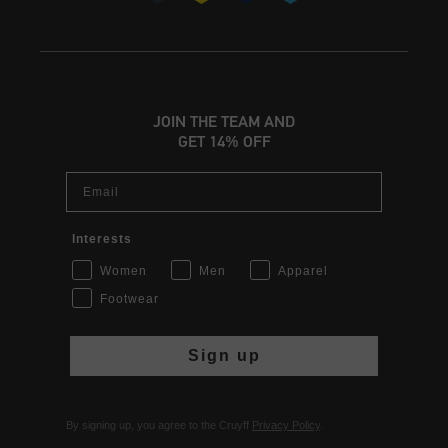
JOIN THE TEAM AND
GET 14% OFF
Email
Interests
Women
Men
Apparel
Footwear
Sign up
By signing up, you agree to the Cruyff
Privacy Policy
.