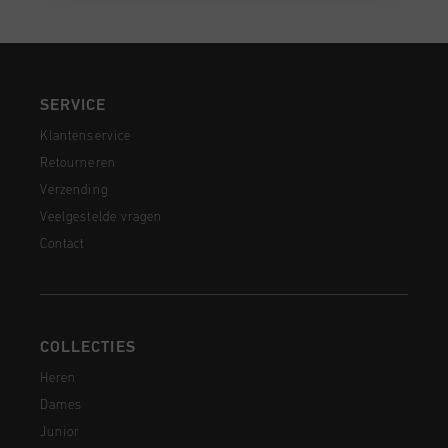
SERVICE
Klantenservice
Retourneren
Verzending
Veelgestelde vragen
Contact
COLLECTIES
Heren
Dames
Junior