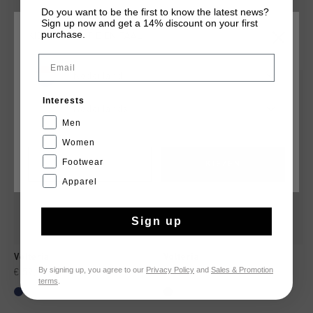
Do you want to be the first to know the latest news?
Sign up now and get a 14% discount on your first
purchase.
KIES JE LOCATIE EN TAAL
DIT VIND JE MISSCHIEN OOK LEUK
Email
Nederland
Interests
Nederlands
Men
Women
Footwear
CANCEL
KIEZEN
Apparel
Sign up
Volteria
Volteria
By signing up, you agree to our
Privacy Policy
and
Sales & Promotion
€ 59,95
€ 119,95
€ 59,95
€ 119,95
terms
.