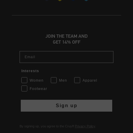
JOIN THE TEAM AND
GET 14% OFF
Email
Interests
Women
Men
Apparel
Footwear
Sign up
By signing up, you agree to the Cruyff
Privacy Policy
.