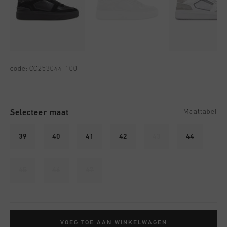
code:
CC253044-100
Selecteer maat
Maattabel
39
40
41
42
43
44
45
46
47
VOEG TOE AAN WINKELWAGEN