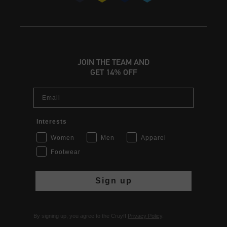
JOIN THE TEAM AND
GET 14% OFF
Email
Interests
Women
Men
Apparel
Footwear
Sign up
By signing up, you agree to the Cruyff
Privacy Policy
.