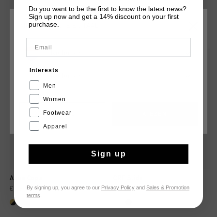
Do you want to be the first to know the latest news?
Sign up now and get a 14% discount on your first
purchase.
KIES JE LOCATIE EN TAAL
DIT VIND JE MISSCHIEN OOK LEUK
Email
Nederland
sale
Interests
Nederlands
Men
Women
Footwear
CANCEL
KIEZEN
Apparel
Sign up
Agua Copa
CRF Slide
By signing up, you agree to our
Privacy Policy
and
Sales & Promotion
€ 19,95
€ 34,95
€ 24,95
€ 44,95
terms
.