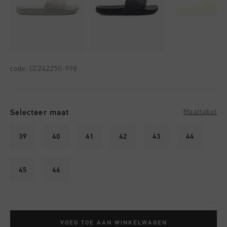
code:
CC242250-998
Selecteer maat
Maattabel
39
40
41
42
43
44
45
46
VOEG TOE AAN WINKELWAGEN