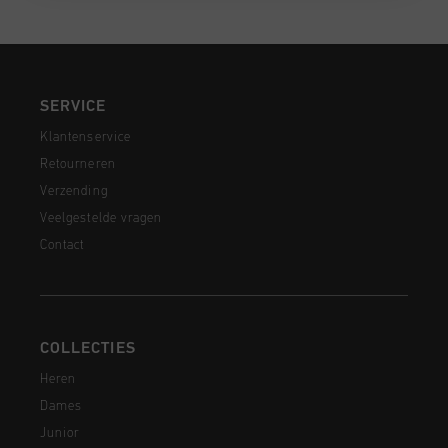
SERVICE
Klantenservice
Retourneren
Verzending
Veelgestelde vragen
Contact
COLLECTIES
Heren
Dames
Junior