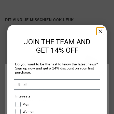
DIT VIND JE MISSCHIEN OOK LEUK
JOIN THE TEAM AND
GET 14% OFF
Do you want to be the first to know the latest news?
Sign up now and get a 14% discount on your first
purchase.
KIES JE LOCATIE EN TAAL
Email
Nederland
Interests
Agua Copa
Agua Copa
Nederlands
€ 19,95
€ 34,95
€ 19,95
€ 34,95
Men
Women