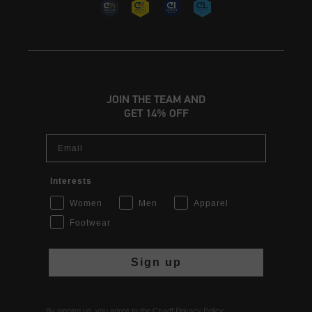
JOIN THE TEAM AND
GET 14% OFF
Email
Interests
Women
Men
Apparel
Footwear
Sign up
By signing up, you agree to the Cruyff
Privacy Policy
.