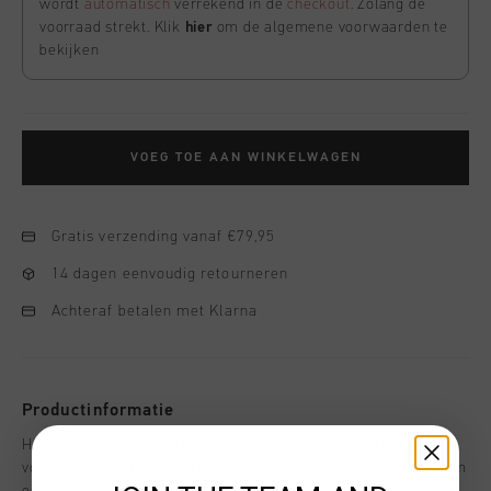
wordt
automatisch
verrekend in de
checkout
. Zolang de
voorraad strekt. Klik
hier
om de algemene voorwaarden te
bekijken
VOEG TOE AAN WINKELWAGEN
Gratis verzending vanaf €79,95
14 dagen eenvoudig retourneren
Achteraf betalen met Klarna
Productinformatie
Het Cruyff Team Cruyff T-shirt in diep mintgroen (Bulgarije)
voor heren. Een comfortabel T-shirt met een relaxte pasvorm