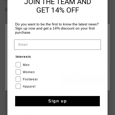
JOIN THE TEAM AND
en hoogwaardige details voor dagelijks gebruik. Dit T-shirt is
gemaakt van 95% katoen en 5% elastaan en heeft een
GET 14% OFF
Meer informatie
zeshoekige halvemaanvorm in de nek voor structuur en
comfort. Het Cruyff-logo is aangebracht met een flockprint
op de linkerborst en midden op de rug.
Do you want to be the first to know the latest news?
Sign up now and get a 14% discount on your first
purchase.
KIES JE LOCATIE EN TAAL
Email
Nederland
DIT VIND JE MISSCHIEN OOK LEUK
Interests
Nederlands
Men
Women
Footwear
CANCEL
KIEZEN
Apparel
Sign up