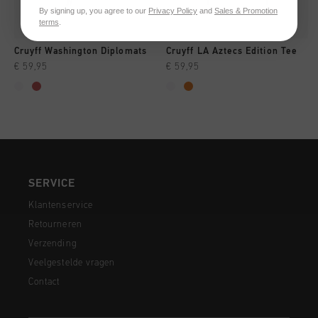
By signing up, you agree to our
Privacy Policy
and
Sales & Promotion
terms
.
Cruyff Washington Diplomats
Cruyff LA Aztecs Edition Tee
€ 59,95
€ 59,95
SERVICE
Klantenservice
Retourneren
Verzending
Veelgestelde vragen
Contact