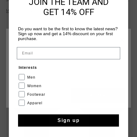
JOIN THE TEAM AND
strakke afwerking, perfect voor dagelijks gebruik. Dit T-shirt
is gemaakt van 95% viscose en 5% elastaan en heeft korte
GET 14% OFF
Meer informatie
mouwen en een zeshoekige halslijn aan de achterkant voor
extra comfort en vormbehoud. Het Cruyff-logo is met
injectieprint op de borst aangebracht.
Do you want to be the first to know the latest news?
Sign up now and get a 14% discount on your first
purchase.
KIES JE LOCATIE EN TAAL
Email
Nederland
DIT VIND JE MISSCHIEN OOK LEUK
Interests
Nederlands
Men
sale
sale
Women
Footwear
CANCEL
KIEZEN
Apparel
Sign up