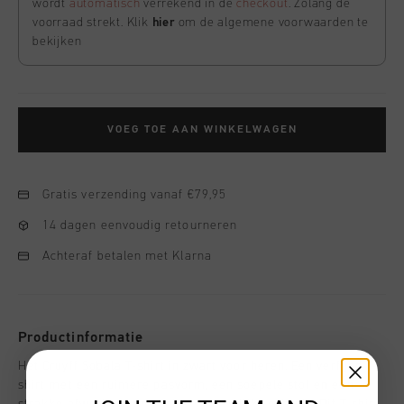
wordt
automatisch
verrekend in de
checkout
. Zolang de
voorraad strekt. Klik
hier
om de algemene voorwaarden te
bekijken
VOEG TOE AAN WINKELWAGEN
Gratis verzending vanaf €79,95
14 dagen eenvoudig retourneren
Achteraf betalen met Klarna
Productinformatie
Het Cruyff Sobala T-shirt in zwart voor heren. Een verfijnd T-
shirt met een ruimere pasvorm, een soepele stof en een