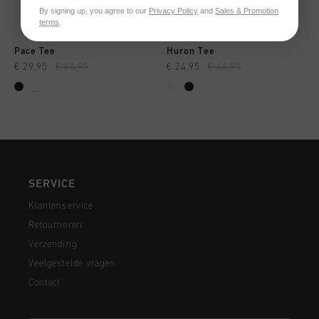
By signing up, you agree to our
Privacy Policy
and
Sales & Promotion
terms
.
Pace Tee
Huron Tee
€ 29,95
€ 54,95
€ 24,95
€ 44,95
...
SERVICE
Klantenservice
Retourneren
Verzending
Veelgestelde vragen
Contact