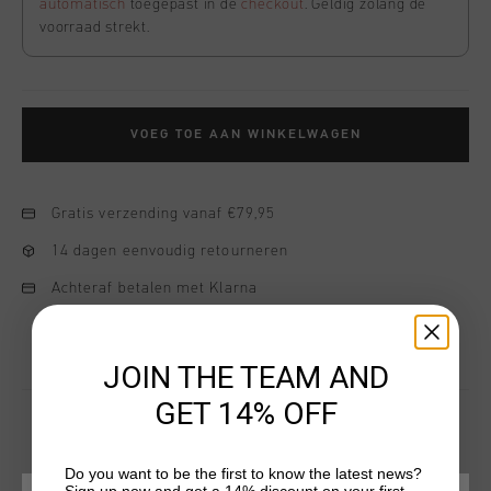
automatisch
toegepast in de
checkout
. Geldig zolang de
voorraad strekt.
VOEG TOE AAN WINKELWAGEN
Gratis verzending vanaf €79,95
14 dagen eenvoudig retourneren
Achteraf betalen met Klarna
JOIN THE TEAM AND
GET 14% OFF
Do you want to be the first to know the latest news?
DIT VIND JE MISSCHIEN OOK LEUK
Sign up now and get a 14% discount on your first