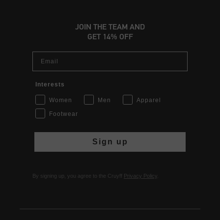
JOIN THE TEAM AND
GET 14% OFF
Email
Interests
Women
Men
Apparel
Footwear
Sign up
By signing up, you agree to the Cruyff
Privacy Policy
.