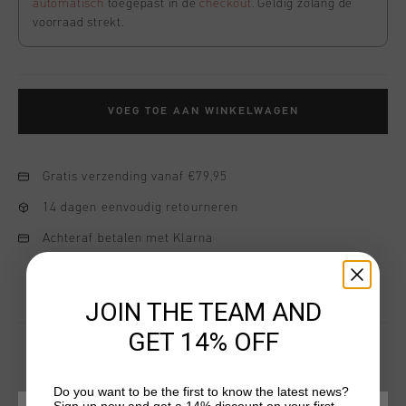
automatisch
toegepast in de
checkout
. Geldig zolang de
voorraad strekt.
VOEG TOE AAN WINKELWAGEN
Gratis verzending vanaf €79,95
14 dagen eenvoudig retourneren
Achteraf betalen met Klarna
JOIN THE TEAM AND
GET 14% OFF
Do you want to be the first to know the latest news?
DIT VIND JE MISSCHIEN OOK LEUK
Sign up now and get a 14% discount on your first