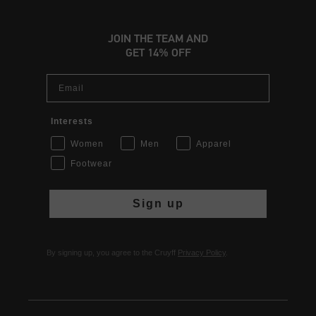
JOIN THE TEAM AND
GET 14% OFF
Email
Interests
Women
Men
Apparel
Footwear
Sign up
By signing up, you agree to the Cruyff
Privacy Policy
.