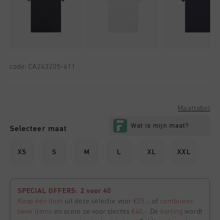
code:
CA243205-611
Maattabel
Selecteer maat
XS
S
M
L
XL
XXL
SPECIAL OFFERS: 2 voor 40
Koop één item
uit deze selectie voor
€25,-
, of
combineer
twee items
en score ze voor slechts
€40,-
. De
korting
wordt