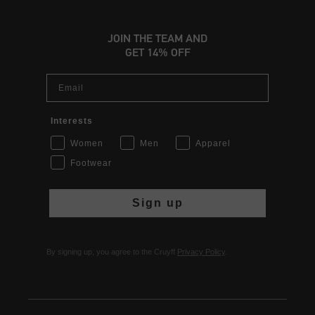
JOIN THE TEAM AND
GET 14% OFF
Email
Interests
Women
Men
Apparel
Footwear
Sign up
By signing up, you agree to the Cruyff
Privacy Policy
.