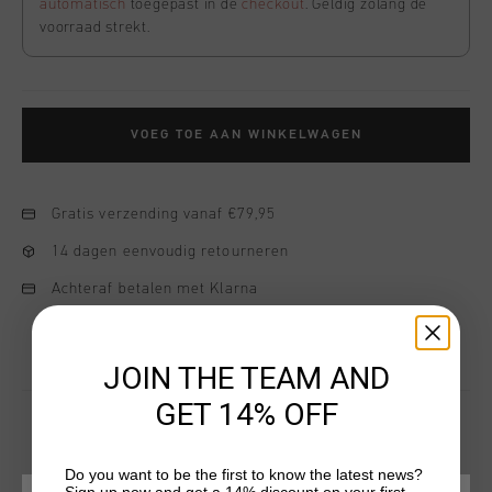
automatisch
toegepast in de
checkout
. Geldig zolang de
voorraad strekt.
VOEG TOE AAN WINKELWAGEN
Gratis verzending vanaf €79,95
14 dagen eenvoudig retourneren
Achteraf betalen met Klarna
JOIN THE TEAM AND
GET 14% OFF
Do you want to be the first to know the latest news?
DIT VIND JE MISSCHIEN OOK LEUK
Sign up now and get a 14% discount on your first