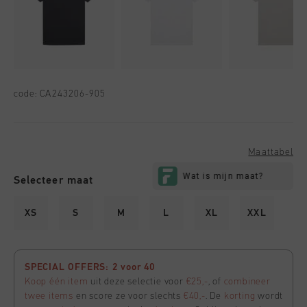
code:
CA243206-905
Maattabel
Selecteer maat
XS
S
M
L
XL
XXL
SPECIAL OFFERS: 2 voor 40
Koop één item
uit deze selectie voor
€25,-
, of
combineer
twee items
en score ze voor slechts
€40,-
. De
korting
wordt