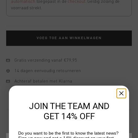
automatisch
toegepast in de
checkout
. Geldig zolang de
voorraad strekt.
VOEG TOE AAN WINKELWAGEN
Gratis verzending vanaf €79,95
14 dagen eenvoudig retourneren
Achteraf betalen met Klarna
JOIN THE TEAM AND
GET 14% OFF
Do you want to be the first to know the latest news?
DIT VIND JE MISSCHIEN OOK LEUK