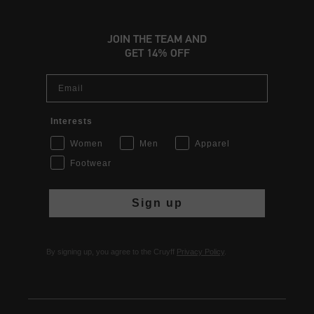
JOIN THE TEAM AND
GET 14% OFF
Email
Interests
Women
Men
Apparel
Footwear
Sign up
By signing up, you agree to the Cruyff
Privacy Policy
.