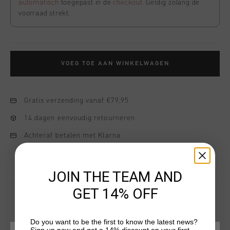
automatisch
toegepast in de
checkout
. Geldig zolang de
voorraad strekt.
VOEG TOE AAN WINKELWAGEN
Gratis verzending vanaf €79,95
14 dagen eenvoudig retourneren
Achteraf betalen met Klarna
JOIN THE TEAM AND
GET 14% OFF
Do you want to be the first to know the latest news?
DIT VIND JE MISSCHIEN OOK LEUK