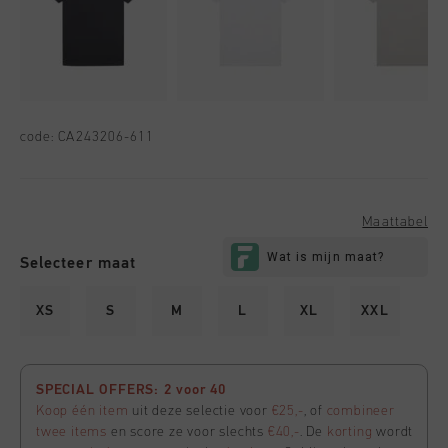
code:
CA243206-611
Maattabel
Selecteer maat
XS
S
M
L
XL
XXL
SPECIAL OFFERS: 2 voor 40
Koop één item
uit deze selectie voor
€25,-
, of
combineer
twee items
en score ze voor slechts
€40,-
. De
korting
wordt