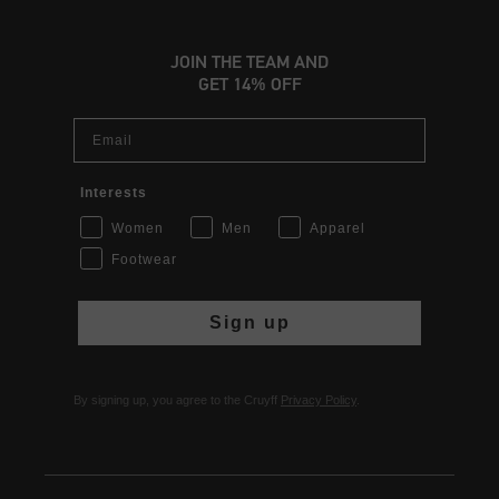
JOIN THE TEAM AND
GET 14% OFF
Email
Interests
Women
Men
Apparel
Footwear
Sign up
By signing up, you agree to the Cruyff
Privacy Policy
.