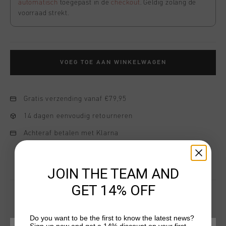
automatisch
toegepast in de
checkout
. Geldig zolang de
voorraad strekt.
VOEG TOE AAN WINKELWAGEN
Gratis verzending vanaf €79,95
14 dagen eenvoudig retourneren
Achteraf betalen met Klarna
JOIN THE TEAM AND
GET 14% OFF
Do you want to be the first to know the latest news?
DIT VIND JE MISSCHIEN OOK LEUK