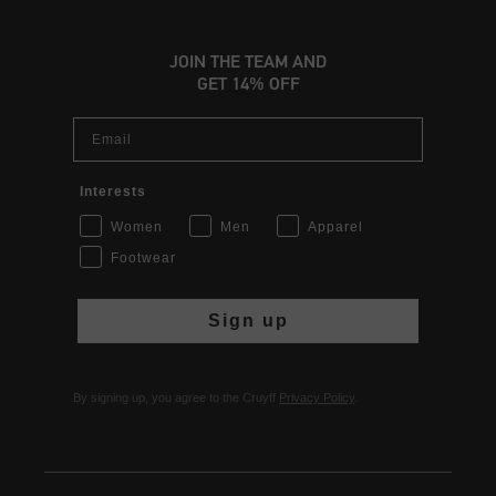
JOIN THE TEAM AND
GET 14% OFF
Email
Interests
Women
Men
Apparel
Footwear
Sign up
By signing up, you agree to the Cruyff
Privacy Policy
.