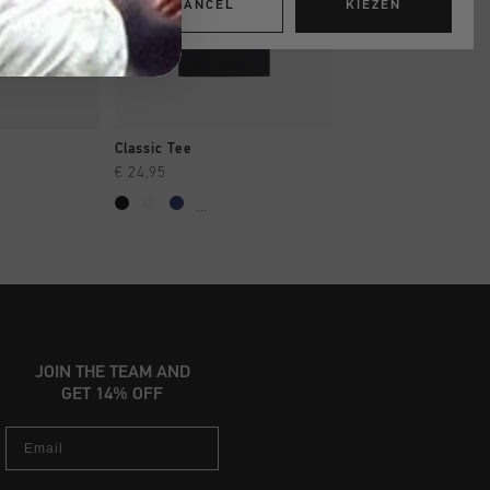
CANCEL
KIEZEN
OPPEN
SNEL SHOPPEN
SNEL SHOP
Classic Tee
Classic Tee
€ 24,95
€ 24,95
...
...
JOIN THE TEAM AND
GET 14% OFF
Email