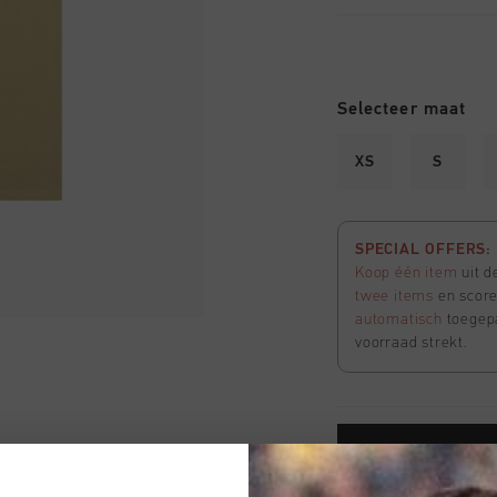
Selecteer maat
XS
S
SPECIAL OFFERS: 
Koop één item
uit d
twee items
en score
automatisch
toegep
voorraad strekt.
VOEG 