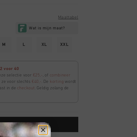
Maattabel
M
L
XL
XXL
2 voor 40
eze selectie voor
€25,-
, of
combineer
 ze voor slechts
€40,-
. De
korting
wordt
ast in de
checkout
. Geldig zolang de
TOE AAN WINKELWAGEN