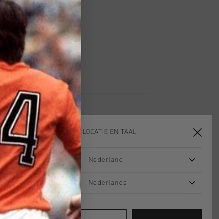
 vanaf €79,95
ig retourneren
 met Klarna
KIES JE LOCATIE EN TAAL
Nederland
2 for 40
2 for 40
Nederlands