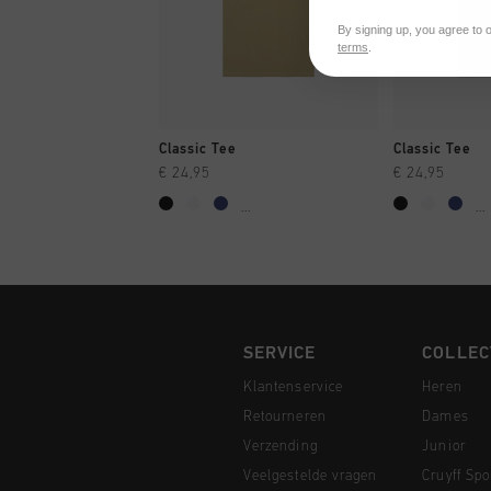
By signing up, you agree to 
terms
.
SNEL SHOPPEN
SNEL
Classic Tee
Classic Tee
€ 24,95
€ 24,95
...
...
SERVICE
COLLEC
Klantenservice
Heren
Retourneren
Dames
Verzending
Junior
Veelgestelde vragen
Cruyff Spo