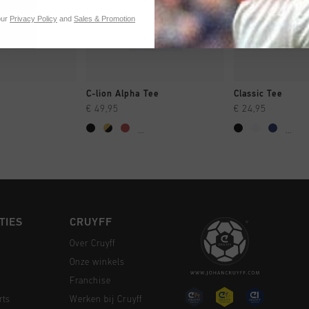
our
Privacy Policy
and
Sales & Promotion
 SHOPPEN
SNEL SHOPPEN
SNEL SH
C-lion Alpha Tee
Classic Tee
€ 49,95
€ 24,95
...
...
TIES
CRUYFF
Over Cruyff
Onze winkels
Franchise
rts
Werken bij Cruyff