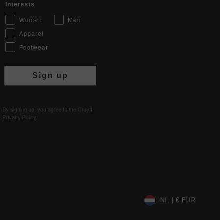
Interests
Women
Men
Apparel
Footwear
Sign up
By signing up, you agree to the Cruyff
Privacy Policy
.
NL | € EUR