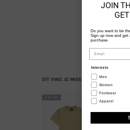
JOIN T
GET
Do you want to be the
Sign up now and get a
purchase.
Email
Interests
Men
DIT VIND JE MISSCHIEN OOK LEUK
Women
Footwear
2 for 40
2 for 40
Apparel