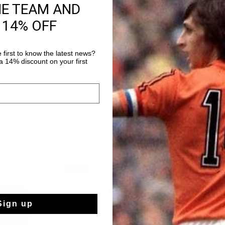
HE TEAM AND
Gratis verzending
 14% OFF
14 dagen eenvoud
Achteraf betalen
 first to know the latest news?
 14% discount on your first
nieuw
sale
Sign up