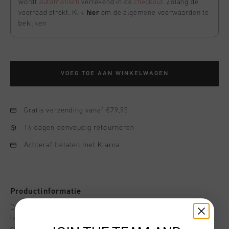
wordt
automatisch
verrekend in de
checkout
. Zolang de
voorraad strekt. Klik
hier
om de algemene voorwaarden te
bekijken
VOEG TOE AAN WINKELWAGEN
Gratis verzending vanaf €79,95
14 dagen eenvoudig retourneren
Achteraf betalen met Klarna
Productinformatie
De Cruyff Team Cruyff hoodie in bordeauxrood, Spanje, voor
heren. Een moderne hoodie ontworpen voor dagelijks