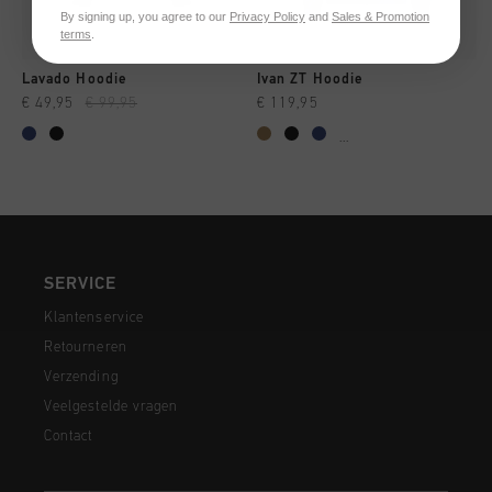
By signing up, you agree to our
Privacy Policy
and
Sales & Promotion
terms
.
Lavado Hoodie
Ivan ZT Hoodie
€ 49,95
€ 99,95
€ 119,95
...
SERVICE
Klantenservice
Retourneren
Verzending
Veelgestelde vragen
Contact