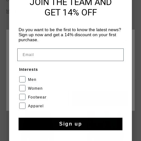
JOIN THE TEAM AND
comfort met een stoere, op het team geinspireerde
uitstraling. Deze hoodie is gemaakt van 80% katoen en 20%
GET 14% OFF
Meer informatie
polyester en heeft een geborstelde binnenkant, een
driedelige capuchon en kangoeroezakken. Het Cruyff-logo is
aangebracht met een flockprint op de linkerborst en midden
Do you want to be the first to know the latest news?
op de rug.
Sign up now and get a 14% discount on your first
purchase.
KIES JE LOCATIE EN TAAL
Email
Nederland
DIT VIND JE MISSCHIEN OOK LEUK
Interests
Nederlands
Men
sale
Women
Footwear
CANCEL
KIEZEN
Apparel
Sign up