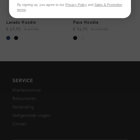
By signing up, you agree to our
Privacy Policy
and
Sales & Promotion
terms
.
Lavado Hoodie
Pace Hoodie
€ 49,95
€ 99,95
€ 54,95
€ 109,95
SERVICE
Klantenservice
Retourneren
Verzending
Veelgestelde vragen
Contact