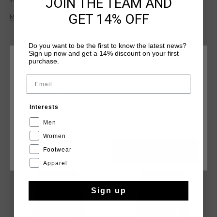
JOIN THE TEAM AND
voor dagelijks comfort en een tijdloze stijl. Deze hoodie is
gemaakt van 80% katoen en 20% polyester en heeft een
GET 14% OFF
Meer informatie
driedelige capuchon en kangoeroezakken. Het Cruyff-logo is
aangebracht met een flockprint op de linkerborst en midden
op de rug.
Do you want to be the first to know the latest news?
Sign up now and get a 14% discount on your first
purchase.
KIES JE LOCATIE EN TAAL
Email
Nederland
DIT VIND JE MISSCHIEN OOK LEUK
Interests
Nederlands
Men
sale
sale
Women
Footwear
CANCEL
KIEZEN
Apparel
Sign up