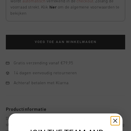
wordt
automatisch
verrekend in de
checkout
. Zolang de
voorraad strekt. Klik
hier
om de algemene voorwaarden te
bekijken
VOEG TOE AAN WINKELWAGEN
Gratis verzending vanaf €79,95
14 dagen eenvoudig retourneren
Achteraf betalen met Klarna
Productinformatie
De Cruyff Team Cruyff Hoodie in zwart (NL) voor heren. Een
strakke en veelzijdige hoodie met een geborstelde afwerking