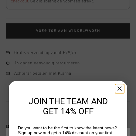
checkout
. Geldig zolang de voorraad strekt.
VOEG TOE AAN WINKELWAGEN
Gratis verzending vanaf €79,95
14 dagen eenvoudig retourneren
Achteraf betalen met Klarna
JOIN THE TEAM AND
GET 14% OFF
DIT VIND JE MISSCHIEN OOK LEUK
Do you want to be the first to know the latest news?
Sign up now and get a 14% discount on your first