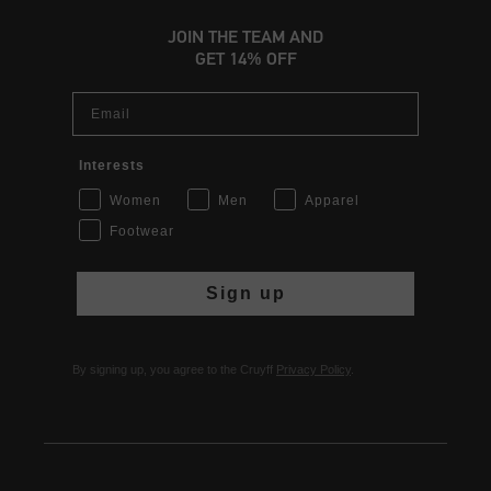
JOIN THE TEAM AND
GET 14% OFF
Email
Interests
Women
Men
Apparel
Footwear
Sign up
By signing up, you agree to the Cruyff
Privacy Policy
.