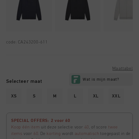
code:
CA243200-611
Maattabel
Selecteer maat
XS
S
M
L
XL
XXL
SPECIAL OFFERS: 2 voor 60
Koop één item
uit deze selectie voor
40
, of score
twee
items
voor
60
. De
korting
wordt
automatisch
toegepast in de